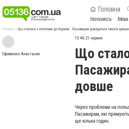
Головна
Нерухомість
Афіша
Головна
Що сталося з потягами до України . Пасажирам доведеться чекати довше
13:44, 21 червня
Що стало
Ефименко Анастасия
Пасажира
довше
Через проблеми на польс
Пасажирам, які прямують
ще кілька годин.