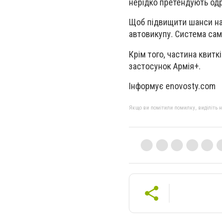
нерідко претендують одр
Щоб підвищити шанси на 
автовикупу. Система сам
Крім того, частина квитк
застосунок Армія+.
Інформує enovosty.com
Якщо ви помітили помилку, виділіть нео