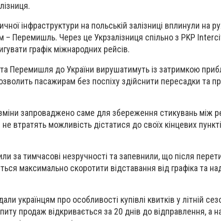
лізниця.
ичної інфраструктури на польській залізниці вплинули на ру
 – Перемишль. Через це Укрзалізниця спільно з PKP Interci
гувати графік міжнародних рейсів.
 та Перемишля до України вирушатимуть із затримкою прибл
дозволить пасажирам без поспіху здійснити пересадки та 
 зміни запроваджено саме для збереження стикувань між р
не втратять можливість дістатися до своїх кінцевих пункт
или за тимчасові незручності та запевнили, що після перет
ться максимально скоротити відставання від графіка та н
дали українцям про особливості купівлі квитків у літній сез
питу продаж відкривається за 20 днів до відправлення, а н