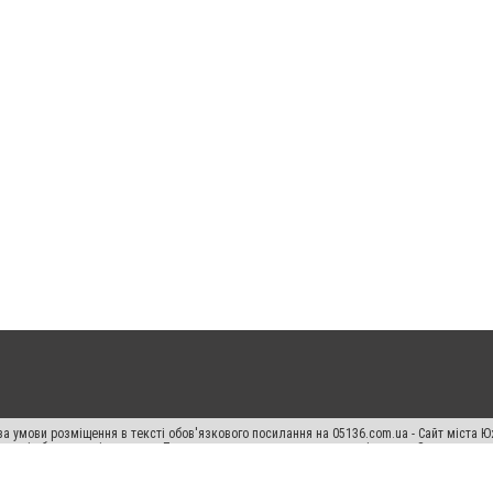
а умови розміщення в тексті обов'язкового посилання на 05136.com.ua - Сайт міста Ю
 тексті або в якості джерела. Порушення виняткових прав переслідується Законом.
ський спецпроєкт", "Політичні новини", "Пресреліз", "PR", "Офіційно", "Політична рек