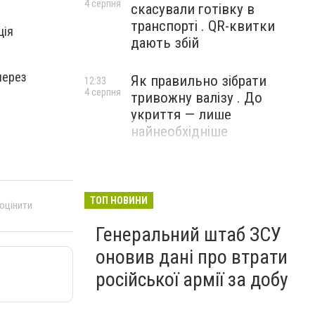
4 серпня
скасували готівку в
транспорті . QR-квитки
ція
дають збій
через
Як правильно зібрати
12:33
4 серпня
тривожну валізу . До
укриття — лише
найнеобхідніше
ТОП НОВИНИ
 оцінити
Генеральний штаб ЗСУ
оновив дані про втрати
російської армії за добу