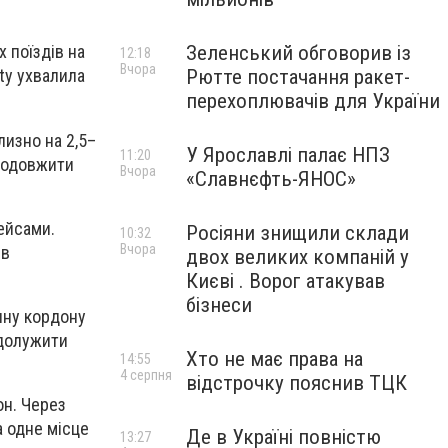
Зеленський обговорив із
х поїздів на
12:18
Вчора
Рютте постачання ракет-
ty ухвалила
перехоплювачів для України
изно на 2,5–
У Ярославлі палає НПЗ
11:20
продовжити
Вчора
«Славнєфть-ЯНОС»
ейсами.
Росіяни знищили склади
10:32
Вчора
ів
двох великих компаній у
Києві . Ворог атакував
бізнеси
ину кордону
адолужити
Хто не має права на
14:55
4 серпня
відстрочку пояснив ТЦК
он. Через
а одне місце
Де в Україні повністю
13:27