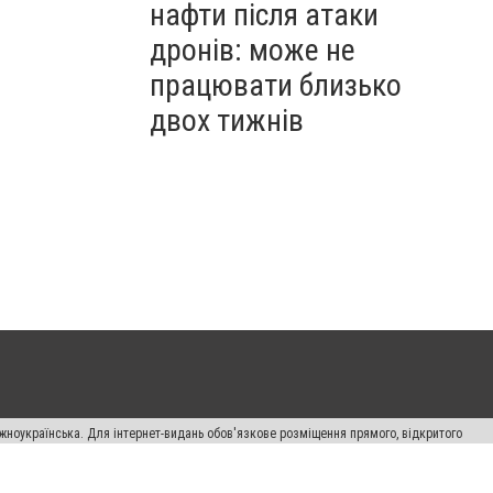
нафти після атаки
дронів: може не
працювати близько
двох тижнів
жноукраїнська. Для інтернет-видань обов'язкове розміщення прямого, відкритого
лама" публікуються на правах реклами.