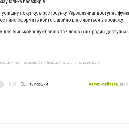
азу кілька пасажирів.
успішну покупку, в застосунку Укрзалізниці доступна функ
остійно оформить квиток, щойно він з’явиться у продажу.
ів для військовослужбовців та членів їхніх родин доступна 
бхідний текст і натисніть Ctrl + Enter, щоб повідомити про це редакцію
0,0
Оцініть першим
Авторизуйтесь
, щоб