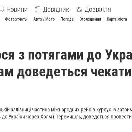
Новини
Довідник
Дозвілля
Фотоотчеты
Авто / Мото
Погода
Оголошення
Карта міста
ся з потягами до Укра
м доведеться чекати
ькій залізниці частина міжнародних рейсів курсує із затри
 до України через Холм і Перемишль, доведеться провести 