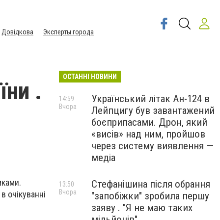
Довідкова
Эксперты города
ОСТАННІ НОВИНИ
їни .
Український літак Ан-124 в
14:59
Вчора
Лейпцигу був завантажений
боєприпасами. Дрон, який
«висів» над ним, пройшов
через систему виявлення —
медіа
мками.
Стефанішина після обрання
13:50
Вчора
в очікуванні
"запобіжки" зробила першу
заяву . "Я не маю таких
мільйонів"