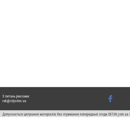
З питань реклами:
rek@citysites.ua
Допускається цитування матеріалів без отримання попередньої згоди 05136.com.ua з
для пошукових систем гіперпосилання на цитовані статті не нижче другого абзацу в
Матеріали з плашками "Новини компаній", "Промо", "Партнерський матеріал", "Партнер