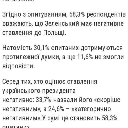
Згідно з опитуванням,
58,3% респондентів
вважають, що Зеленський має негативне
ставлення до Польщі
.
Натомість
30,1% опитаних дотримуються
протилежної думки
, а ще
11,6% не змогли
відповісти
.
Серед тих, хто оцінює ставлення
українського президента
негативно:
33,7%
назвали його «скоріше
негативним», а
24,6%
– «категорично
негативним» У сумі це становить
58,3%
опитаних
.