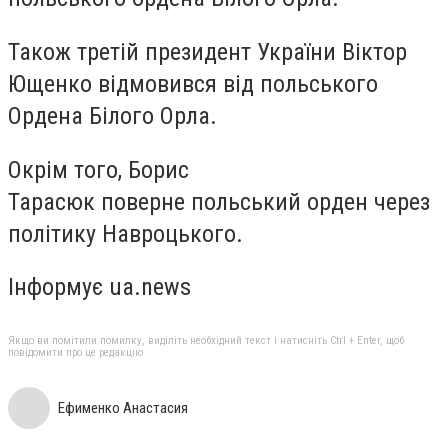
Також третій президент України Віктор
Ющенко відмовився від польського
Ордена Білого Орла.
Окрім того, Борис
Тарасюк поверне польський орден через
політику Навроцького.
Інформує ua.news
Якщо ви помітили помилку, виділіть необхідний текст і натисніть Ctrl + Enter, щоб
повідомити про це редакцію
Ефименко Анастасия