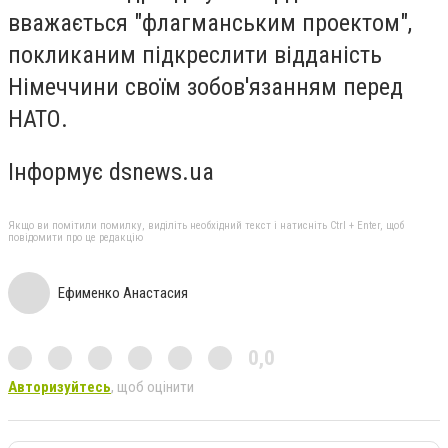
вважається "флагманським проектом",
покликаним підкреслити відданість
Німеччини своїм зобов'язанням перед
НАТО.
Інформує dsnews.ua
Якщо ви помітили помилку, виділіть необхідний текст і натисніть Ctrl + Enter, щоб
повідомити про це редакцію
Ефименко Анастасия
0,0
Авторизуйтесь
, щоб оцінити