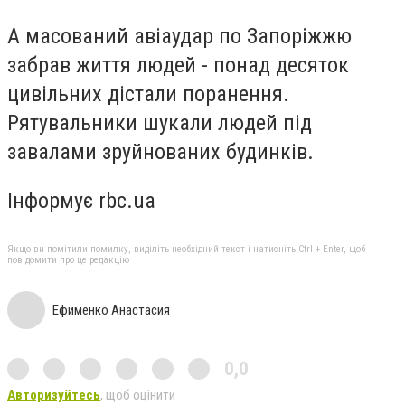
А масований авіаудар по Запоріжжю
забрав життя людей - понад десяток
цивільних дістали поранення.
Рятувальники шукали людей під
завалами зруйнованих будинків.
Інформує rbc.ua
Якщо ви помітили помилку, виділіть необхідний текст і натисніть Ctrl + Enter, щоб
повідомити про це редакцію
Ефименко Анастасия
0,0
Авторизуйтесь
, щоб оцінити