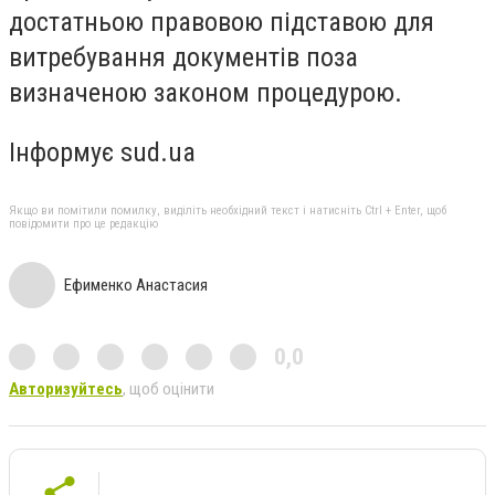
достатньою правовою підставою для
витребування документів поза
визначеною законом процедурою.
Інформує sud.ua
Якщо ви помітили помилку, виділіть необхідний текст і натисніть Ctrl + Enter, щоб
повідомити про це редакцію
Ефименко Анастасия
0,0
Авторизуйтесь
, щоб оцінити