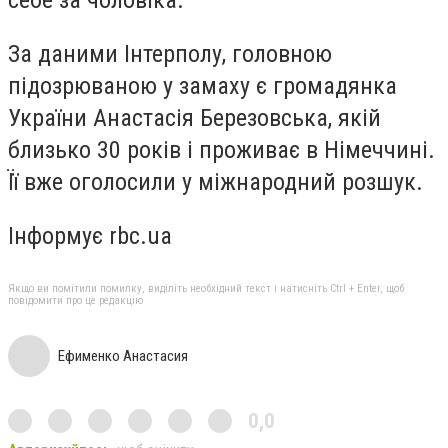
себе за чоловіка.
За даними Інтерполу, головною
підозрюваною у замаху є громадянка
України Анастасія Березовська, якій
близько 30 років і проживає в Німеччині.
Її вже оголосили у міжнародний розшук.
Інформує rbc.ua
Якщо ви помітили помилку, виділіть необхідний текст і натисніть Ctrl + Enter, щоб
повідомити про це редакцію
Ефименко Анастасия
0,0