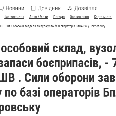
Новини
Довідник
Дозвілля
Фотоотчеты
Авто / Мото
Погода
Оголошення
Карта міста
ДШВ . Сили оборони завдали авіаудару по базі операторів БпЛА РФ у Покровську
особовий склад, вузо
 запаси боєприпасів, - 
ШВ . Сили оборони за
у по базі операторів Б
ровську