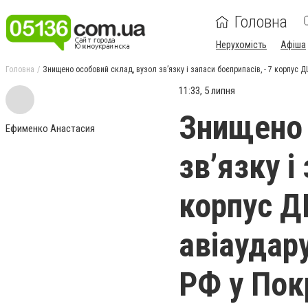
Головна
Нерухомість
Афіша
Головна
Знищено особовий склад, вузол зв’язку і запаси боєприпасів, - 7 корпус 
11:33, 5 липня
Знищено 
Ефименко Анастасия
зв’язку і
корпус Д
авіаудар
РФ у Пок