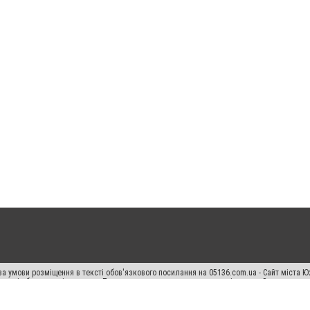
а умови розміщення в тексті обов'язкового посилання на 05136.com.ua - Сайт міста Ю
 тексті або в якості джерела. Порушення виняткових прав переслідується Законом.
ський спецпроєкт", "Політичні новини", "Пресреліз", "PR", "Офіційно", "Політична рек