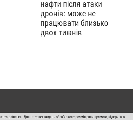
нафти після атаки
дронів: може не
працювати близько
двох тижнів
жноукраїнська. Для інтернет-видань обов'язкове розміщення прямого, відкритого
лама" публікуються на правах реклами.