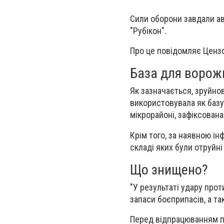
Сили оборони завдали ав
"Рубікон".
Про це повідомляє Цензо
База для ворожи
Як зазначається, зруйно
використовувала як базу
мікрорайоні, зафіксована
Крім того, за наявною ін
складі яких були отруйні
Що знищено?
"У результаті удару прот
запаси боєприпасів, а та
Перед відпрацюванням по