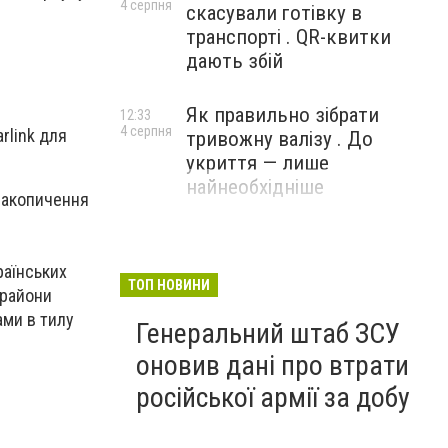
4 серпня
скасували готівку в
транспорті . QR-квитки
дають збій
Як правильно зібрати
12:33
4 серпня
rlink для
тривожну валізу . До
укриття — лише
найнеобхідніше
 накопичення
раїнських
ТОП НОВИНИ
 райони
ами в тилу
Генеральний штаб ЗСУ
оновив дані про втрати
російської армії за добу