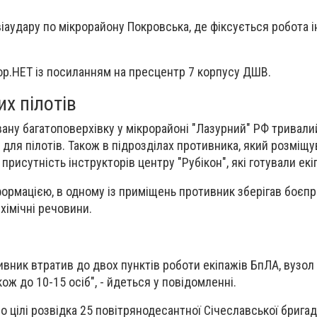
іаудару по мікрорайону Покровська, де фіксується робота і
р.НЕТ із посиланням на пресцентр 7 корпусу ДШВ.
х пілотів
вану багатоповерхівку у мікрорайоні "Лазурний" РФ тривали
 для пілотів. Також в підрозділах противника, який розміщу
 присутність інструкторів центру "Рубікон", які готували ек
формацією, в одному із приміщень противник зберігав боєпр
 хімічні речовини.
ивник втратив до двох пунктів роботи екіпажів БпЛА, вузол 
кож до 10-15 осіб", - йдеться у повідомленні.
 цілі розвідка 25 повітрянодесантної Січеславської бригад