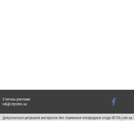
З питань реклами:
rek@citysites.ua
Допускається цитування матеріалів без отримання попередньої згоди 05136.com.ua з
для пошукових систем гіперпосилання на цитовані статті не нижче другого абзацу в
Матеріали з плашками "Новини компаній", "Промо", "Партнерський матеріал", "Партнер