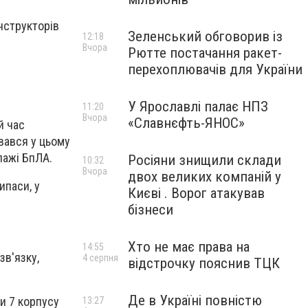
нструкторів
Зеленський обговорив із
12:18
Вчора
Рютте постачання ракет-
перехоплювачів для України
У Ярославлі палає НПЗ
11:20
Вчора
«Славнєфть-ЯНОС»
й час
вався у цьому
іпажі БпЛА.
Росіяни знищили склади
10:32
Вчора
двох великих компаній у
ипаси, у
Києві . Ворог атакував
бізнеси
Хто не має права на
14:55
зв'язку,
4 серпня
відстрочку пояснив ТЦК
Де в Україні повністю
и 7 корпусу
13:27