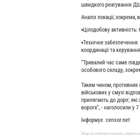
швидкого реагування ДШ
Аналіз локації, зокрема, 
▪️Цілодобову активність:
▪️Технічне забезпечення: 
координації та керуванн
"Тривалий час саме півд
особового складу, зокре
Таким чином, противник 
військових у смузі відпо
прилягають до доріг, як
ворога", - наголосили у 7
Інформує censor.net
Якщо ви помітили помилку, виділіть нео