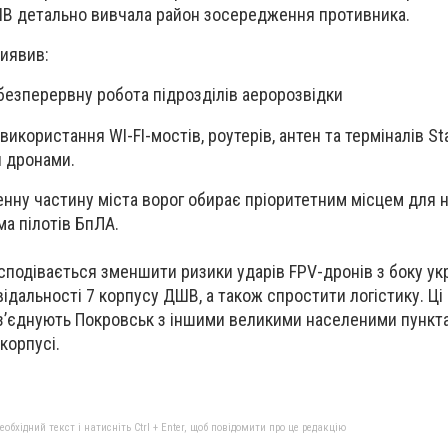
В детально вивчала район зосередження противника.
виявив:
 безперервну робота підрозділів аеророзвідки
використання WI-FI-мостів, роутерів, антен та терміналів Sta
я дронами.
енну частину міста ворог обирає пріоритетним місцем для
ма пілотів БпЛА.
сподівається зменшити ризики ударів FPV-дронів з боку ук
відальності 7 корпусу ДШВ, а також спростити логістику. Ці
і зʼєднують Покровськ з іншими великими населеними пункт
 корпусі.
бхідний текст і натисніть Ctrl + Enter, щоб повідомити про це редакцію