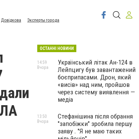
Довідкова
Эксперты города
ОСТАННІ НОВИНИ
л
Український літак Ан-124 в
14:59
Вчора
Лейпцигу був завантажений
7
боєприпасами. Дрон, який
«висів» над ним, пройшов
вдали
через систему виявлення —
медіа
пЛА
Стефанішина після обрання
13:50
Вчора
"запобіжки" зробила першу
заяву . "Я не маю таких
мільйонів"