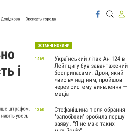
Довідкова
Эксперты города
ОСТАННІ НОВИНИ
ьно
Український літак Ан-124 в
14:59
Лейпцигу був завантажений
ть і
боєприпасами. Дрон, який
«висів» над ним, пройшов
через систему виявлення —
медіа
лише штрафом,
Стефанішина після обрання
13:50
навіть увесь
"запобіжки" зробила першу
заяву . "Я не маю таких
мільйонів"