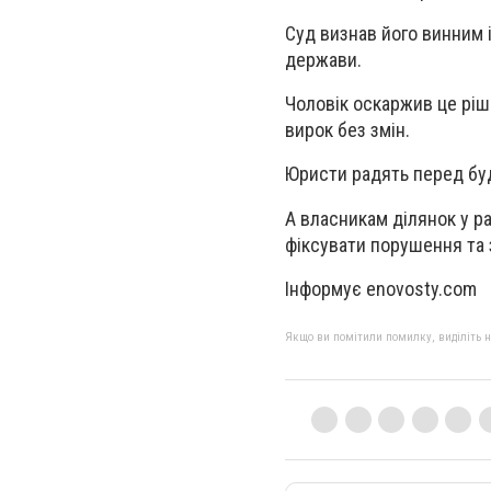
Суд визнав його винним 
держави.
Чоловік оскаржив це рі
вирок без змін.
Юристи радять перед буд
А власникам ділянок у р
фіксувати порушення та 
Інформує enovosty.com
Якщо ви помітили помилку, виділіть нео