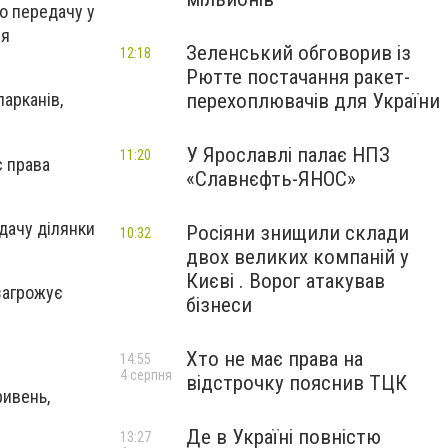
о передачу у
ся
Зеленський обговорив із
12:18
Рютте постачання ракет-
перехоплювачів для України
арканів,
У Ярославлі палає НПЗ
11:20
є права
«Славнєфть-ЯНОС»
дачу ділянки
Росіяни знищили склади
10:32
двох великих компаній у
Києві . Ворог атакував
загрожує
бізнеси
Хто не має права на
14:55
4 серпня
відстрочку пояснив ТЦК
ривень,
Де в Україні повністю
13:27