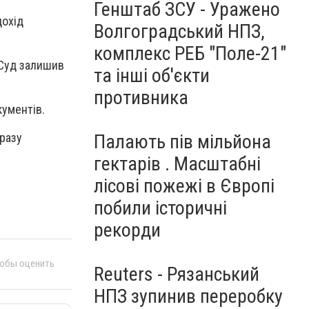
Генштаб ЗСУ - Уражено
дохід
Волгоградський НПЗ,
комплекс РЕБ "Поле-21"
 Суд залишив
та інші об'єкти
противника
кументів.
разу
Палають пів мільйона
гектарів . Масштабні
лісові пожежі в Європі
побили історичні
рекорди
тобы оценить
Reuters - Рязанський
НПЗ зупинив переробку