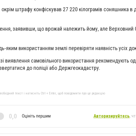
і окрім штрафу конфіскував 27 220 кілограмів соняшника в 
шення, заявивши, що врожай належить йому, але Верховний
ь-яким використанням землі перевіряти наявність усіх до
азі виявлення самовільного використання рекомендують од
звертатися до поліції або Держгеокадастру.
бхідний текст і натисніть Ctrl + Enter, щоб повідомити про це редакцію
0,0
Оцініть першим
Авторизируйтесь
, ч