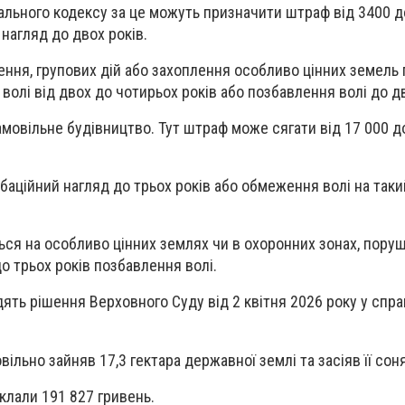
ального кодексу за це можуть призначити штраф від 3400 д
нагляд до двох років.
ення, групових дій або захоплення особливо цінних земель
олі від двох до чотирьох років або позбавлення волі до дв
амовільне будівництво. Тут штраф може сягати від 17 000 д
аційний нагляд до трьох років або обмеження волі на так
ся на особливо цінних землях чи в охоронних зонах, пору
о трьох років позбавлення волі.
ять рішення Верховного Суду від 2 квітня 2026 року у спра
овільно зайняв 17,3 гектара державної землі та засіяв її со
клали 191 827 гривень.