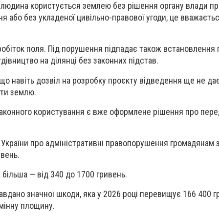
 людина користується землею без рішення органу влади пр
ня або без укладеної цивільно-правової угоди, це вважаєть
обіток поля. Під порушення підпадає також встановлення п
дівництво на ділянці без законних підстав.
 що навіть дозвіл на розробку проєкту відведення ще не да
ти землю.
аконного користування є вже оформлене рішення про пере
 України про адміністративні правопорушення громадянам 
ивень.
 більша — від 340 до 1700 гривень.
авдано значної шкоди, яка у 2026 році перевищує 166 400 г
мінну площину.