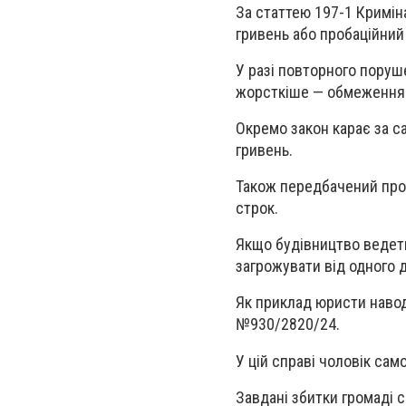
За статтею 197-1 Кримін
гривень або пробаційний 
У разі повторного поруш
жорсткіше — обмеження в
Окремо закон карає за с
гривень.
Також передбачений проб
строк.
Якщо будівництво ведеть
загрожувати від одного д
Як приклад юристи навод
№930/2820/24.
У цій справі чоловік сам
Завдані збитки громаді с