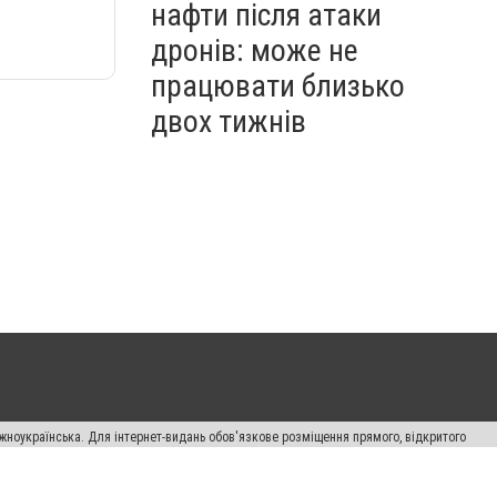
нафти після атаки
дронів: може не
працювати близько
двох тижнів
жноукраїнська. Для інтернет-видань обов'язкове розміщення прямого, відкритого
лама" публікуються на правах реклами.