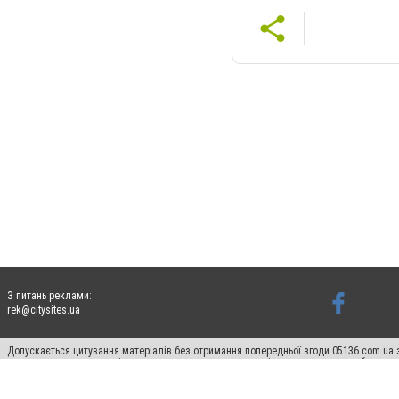
З питань реклами:
rek@citysites.ua
Допускається цитування матеріалів без отримання попередньої згоди 05136.com.ua з
для пошукових систем гіперпосилання на цитовані статті не нижче другого абзацу в
Матеріали з плашками "Новини компаній", "Промо", "Партнерський матеріал", "Партнер