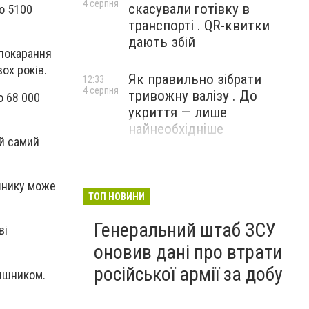
4 серпня
скасували готівку в
о 5100
транспорті . QR-квитки
дають збій
 покарання
ох років.
Як правильно зібрати
12:33
4 серпня
тривожну валізу . До
о 68 000
укриття — лише
найнеобхідніше
ий самий
шнику може
ТОП НОВИНИ
Генеральний штаб ЗСУ
ві
оновив дані про втрати
російської армії за добу
няшником.