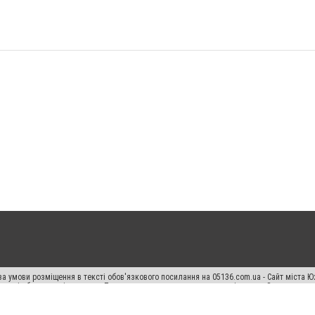
а умови розміщення в тексті обов'язкового посилання на 05136.com.ua - Сайт міста Ю
 тексті або в якості джерела. Порушення виняткових прав переслідується Законом.
ський спецпроєкт", "Політичні новини", "Пресреліз", "PR", "Офіційно", "Політична рек