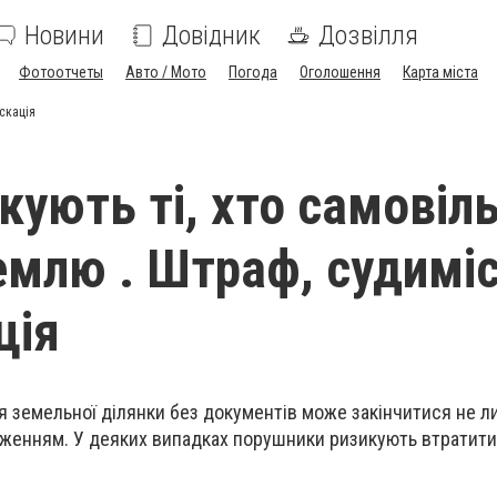
Новини
Довідник
Дозвілля
Фотоотчеты
Авто / Мото
Погода
Оголошення
Карта міста
скація
кують ті, хто самовіл
емлю . Штраф, судиміс
ція
я земельної ділянки без документів може закінчитися не 
женням. У деяких випадках порушники ризикують втратити 