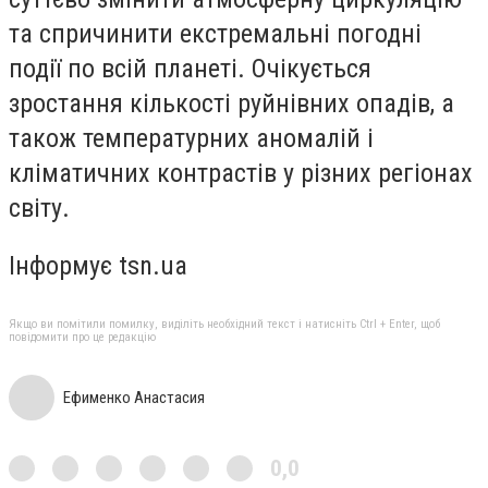
та спричинити екстремальні погодні
події по всій планеті. Очікується
зростання кількості руйнівних опадів, а
також температурних аномалій і
кліматичних контрастів у різних регіонах
світу.
Інформує tsn.ua
Якщо ви помітили помилку, виділіть необхідний текст і натисніть Ctrl + Enter, щоб
повідомити про це редакцію
Ефименко Анастасия
0,0