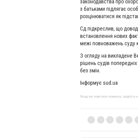
законодавства про охоро
з батьками підлягає осо
розцінюватися як підста
Сд підкреслив, що довод
встановлення нових факт
межі повноважень суду ка
З огляду на викладене В
рішень судів попередніх 
без змін.
Інформує sud.ua
Якщо ви помітили помилку, виділіть нео