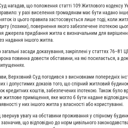
Суд нагадав, що положення статті 109 Житлового кодексу У
равило: у разі виселення громадянам має бути надано інш
яток із цього правила застосовується лише тоді, коли жит
диту (позики), повернення якого забезпечене іпотекою цьо
ня джерела придбання житла є визначальним для вирішенн
з надання іншого житла.
загальні засади доказування, закріплені у статтях 76–81 Ц
орона повинна довести обставини, на які посилається, а до
рипущеннях.
ви, Верховний Суд погодився з висновками попередніх інст
их і допустимих доказів того, що спірний житловий будино
ок кредитних коштів, забезпечених іпотекою. Також було в
е житлове приміщення, яке могло б бути надане відповідача
аявності у них іншого житла у власності або користуванні.
д звернув увагу на обставини проживання у спірному будинк
д зазначив, що відповідно до норм цивільного законодавства