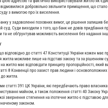
за цією адресою та фактично використовували житло як єди
 відмовилися добровільно звільнити приміщення, що стало
суду з вимогою про їх виселення.
анку у задоволенні позовних вимог, це рішення залишив без
й суд. Суди виходили з того, що банк не довів придбання 
ти та не обґрунтував можливість виселення без надання інш
у
о відповідно до статті 47 Конституції України кожен має п
 житла можливе лише на підставі закону та за рішенням су
 на житло має відповідати принципу пропорційності, який в
статті 8 Конвенції про захист прав людини і основоположних
 до житла.
рми статті 391 ЦК України, які передбачають право власника
истуванні майном, а також положення статті 40 Закону Укр
 якої звернення стягнення на іпотечне житло є підставою д
значеному законом.