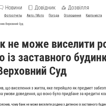
Новини
Довідник
Дозвілля
Фотоотчеты
Авто / Мото
Погода
Оголошення
Карта міста
снив Верховний Суд
к не може виселити р
ю із заставного будин
Верховний Суд
ив, що виселення з житла, яке перейшло як предмет забез
а умови доведення, що воно було придбане за кредитні ко
ояснив, чому банк не може виселити родину з дитиною із заставного буди