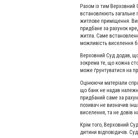
Разом із тим Верховний 
встановлюють загальне п
житлове приміщення. Вин
придбане за рахунок кре
житла. Саме встановлен
можливість виселення бе
Верховний Суд додав, що 
зокрема те, що кожна ст
може ґрунтуватися на п
Оцінюючи матеріали спра
що банк не надав належн
придбаний саме за рахун
позивач не визначив інш
виселення, та не довів н
Крім того, Верховний Су
дитини відповідачів. Су