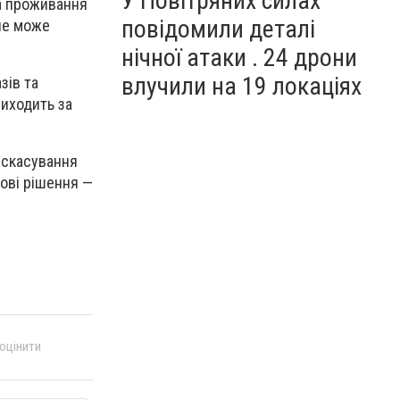
У Повітряних силах
на проживання
повідомили деталі
 не може
нічної атаки . 24 дрони
влучили на 19 локаціях
зів та
виходить за
 скасування
дові рішення —
 оцінити