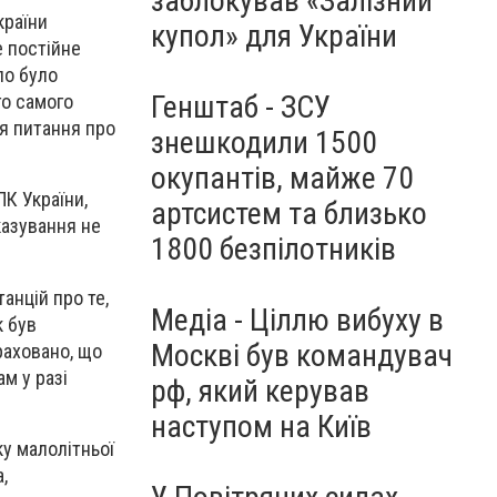
заблокував «Залізний
країни
купол» для України
е постійне
ло було
Генштаб - ЗСУ
го самого
я питання про
знешкодили 1500
окупантів, майже 70
ПК України,
артсистем та близько
казування не
1800 безпілотників
анцій про те,
Медіа - Ціллю вибуху в
к був
Москві був командувач
раховано, що
м у разі
рф, який керував
наступом на Київ
у малолітньої
,