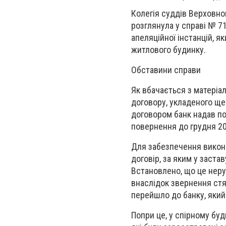
Колегія суддів Верховног
розглянула у справі № 7
апеляційної інстанцій, 
житлового будинку.
Обставини справи
Як вбачається з матеріа
договору, укладеного ще
договором банк надав по
повернення до грудня 20
Для забезпечення викона
договір, за яким у заст
Встановлено, що це неру
внаслідок звернення стя
перейшло до банку, який
Попри це, у спірному бу