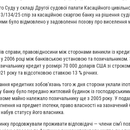
о Суду у складі Другої судової палати Касаційного цивільн
13/134/25 спір за касаційною скаргою банку на рішення суді
якими було відмовлено у задоволенні позову про виселення 
лів справи, правовідносини між сторонами виникли із креди
 у 2006 році між банківською установою та позичальником.
зичальнику кредит у розмірі 70 000 доларів США зі строко
21 року та відсотковою ставкою 13 % річних.
ння кредитних зобов’язань того ж дня сторони уклали іпо
аву банку було передано житловий будинок із господарським
хоме майно належало позичальнику ще з 2005 року. У пода
гнення на предмет іпотеки, право власності на зазначений
 набув статусу його власника.
динку продовжували проживати відповідачі — члени сім’ї по