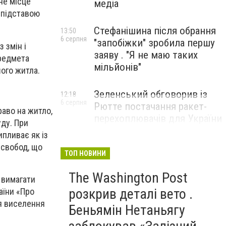
не місце
медіа
 підставою
Стефанішина після обрання
13:50
6 серпня
"запобіжки" зробила першу
 змін і
заяву . "Я не маю таких
предмета
мільйонів"
ого житла.
Зеленський обговорив із
12:18
6 серпня
Рютте постачання ракет-
раво на житло,
перехоплювачів для України
ду. При
ипливає як із
 свобод, що
ТОП НОВИНИ
The Washington Post
 вимагати
розкрив деталі вето .
аїни «Про
ля виселення
Беньямін Нетаньягу