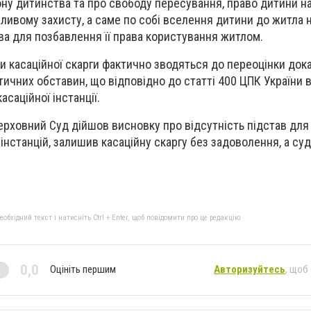
ну дитинства та про свободу пересування, право дитини 
бливому захисту, а саме по собі вселення дитини до житла
ва для позбавлення її права користування житлом.
и касаційної скарги фактично зводяться до переоцінки дока
ичних обставин, що відповідно до статті 400 ЦПК України 
саційної інстанції.
ерховний Суд дійшов висновку про відсутність підстав для
інстанцій, залишив касаційну скаргу без задоволення, а су
бхідний текст і натисніть Ctrl + Enter, щоб повідомити про це редакцію
0,0
Оцініть першим
Авторизуйтесь
, щоб