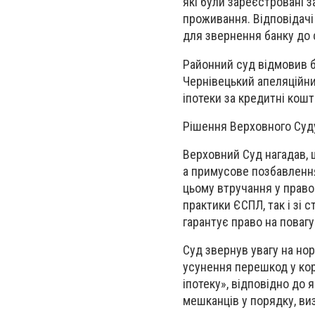
які були зареєстровані 
проживання. Відповідачі
для звернення банку до 
Районний суд відмовив б
Чернівецький апеляційни
іпотеки за кредитні кош
Рішення Верховного Суд
Верховний Суд нагадав, щ
а примусове позбавлення
цьому втручання у право
практики ЄСПЛ, так і зі 
гарантує право на повагу
Суд звернув увагу на но
усунення перешкод у кор
іпотеку», відповідно до
мешканців у порядку, ви