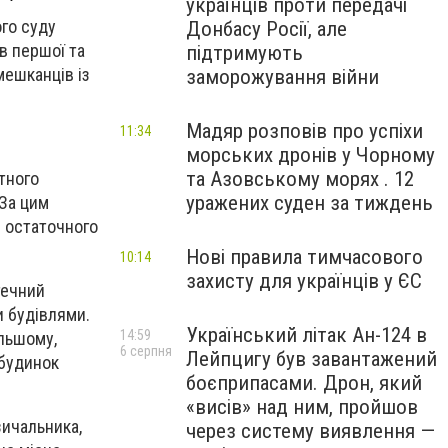
українців проти передачі
ого суду
Донбасу Росії, але
в першої та
підтримують
мешканців із
заморожування війни
Мадяр розповів про успіхи
11:34
морських дронів у Чорному
та Азовському морях . 12
тного
уражених суден за тиждень
 За цим
м остаточного
Нові правила тимчасового
10:14
захисту для українців у ЄС
течний
и будівлями.
Український літак Ан-124 в
14:59
льшому,
6 серпня
Лейпцигу був завантажений
 будинок
боєприпасами. Дрон, який
«висів» над ним, пройшов
зичальника,
через систему виявлення —