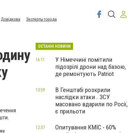
Довідкова
Эксперты города
ОСТАННІ НОВИНИ
одину
У Німеччині помітили
16:11
підозрілі дрони над базою,
ку
де ремонтують Patriot
В Генштабі розкрили
13:59
наслідки атаки . ЗСУ
масовано вдарили по Росії,
печення
є прильоти
шти.
Опитування КМІС - 60%
12:37
нку