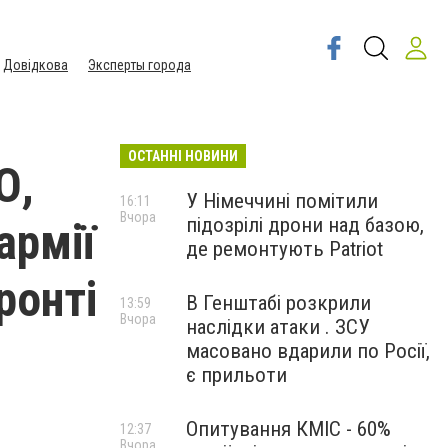
Довідкова
Эксперты города
ОСТАННІ НОВИНИ
О,
У Німеччині помітили
16:11
Вчора
підозрілі дрони над базою,
армії
де ремонтують Patriot
ронті
В Генштабі розкрили
13:59
Вчора
наслідки атаки . ЗСУ
масовано вдарили по Росії,
є прильоти
Опитування КМІС - 60%
12:37
Вчора