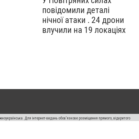
У Повітряних силах
повідомили деталі
нічної атаки . 24 дрони
влучили на 19 локаціях
жноукраїнська. Для інтернет-видань обов'язкове розміщення прямого, відкритого
лама" публікуються на правах реклами.