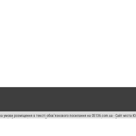
а умови розміщення в тексті обов'язкового посилання на 05136.com.ua - Сайт міста Ю
 тексті або в якості джерела. Порушення виняткових прав переслідується Законом.
ський спецпроєкт", "Політичні новини", "Пресреліз", "PR", "Офіційно", "Політична рек