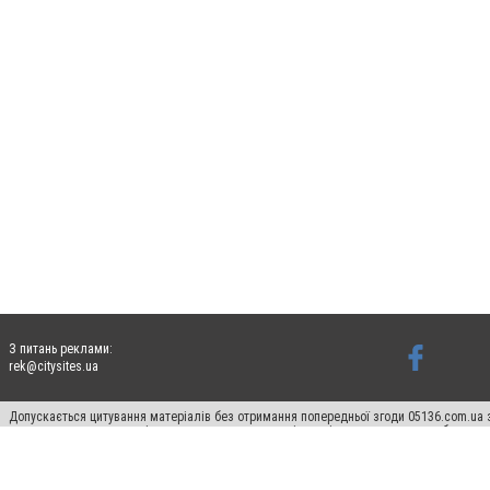
З питань реклами:
rek@citysites.ua
Допускається цитування матеріалів без отримання попередньої згоди 05136.com.ua з
для пошукових систем гіперпосилання на цитовані статті не нижче другого абзацу в
Матеріали з плашками "Новини компаній", "Промо", "Партнерський матеріал", "Партнер