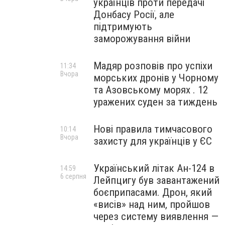
українців проти передачі
Донбасу Росії, але
підтримують
заморожування війни
Мадяр розповів про успіхи
11:34
Вчора
морських дронів у Чорному
та Азовському морях . 12
уражених суден за тиждень
Нові правила тимчасового
10:14
Вчора
захисту для українців у ЄС
Український літак Ан-124 в
14:59
6 серпня
Лейпцигу був завантажений
боєприпасами. Дрон, який
«висів» над ним, пройшов
через систему виявлення —