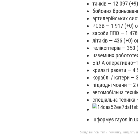
танків — 12 097 (+9)
бойових броньовани
артилерійських сист
РСЗВ — 1 917 (+0) о
засоби ППО — 1 478 
літаків — 436 (+0) о
гелікоптерів — 353 (
наземних робототех
БпЛА оперативно–та
крилаті ракети — 4 
кораблі / катери — 3
підводні човни — 2 
автомобільна технік
спеціальна техніка —
Інформує rayon.in.u
Якщо ви помітили помилку, виділіть нео