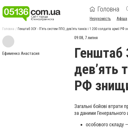
Головна
Нерухомість
Афіша
Головна
Генштаб ЗСУ - П’ять систем ППО, дев’ять танків і 1 200 солдатів армії РФ
09:08, 7 липня
Генштаб 
Ефименко Анастасия
дев’ять т
РФ знищи
Загальні бойові втрати п
за даними Генерального 
особового складу — 