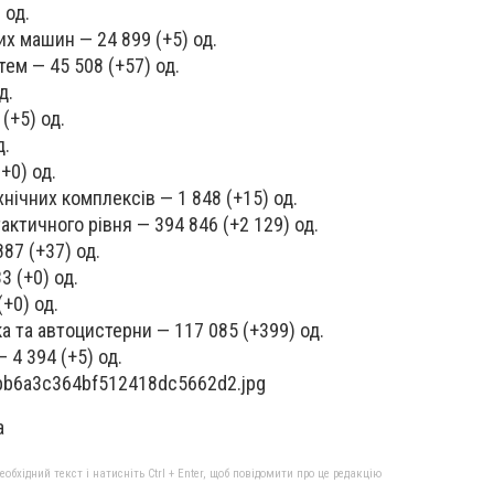
 од.
х машин — 24 899 (+5) од.
ем — 45 508 (+57) од.
д.
(+5) од.
д.
+0) од.
нічних комплексів — 1 848 (+15) од.
ктичного рівня — 394 846 (+2 129) од.
887 (+37) од.
3 (+0) од.
(+0) од.
а та автоцистерни — 117 085 (+399) од.
 4 394 (+5) од.
a
бхідний текст і натисніть Ctrl + Enter, щоб повідомити про це редакцію