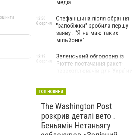
медіа
 оцінити
Стефанішина після обрання
13:50
6 серпня
"запобіжки" зробила першу
заяву . "Я не маю таких
мільйонів"
Зеленський обговорив із
12:18
6 серпня
Рютте постачання ракет-
перехоплювачів для України
ТОП НОВИНИ
The Washington Post
розкрив деталі вето .
Беньямін Нетаньягу