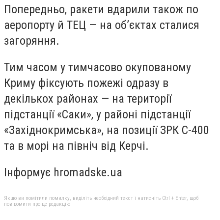
Попередньо, ракети вдарили також по
аеропорту й ТЕЦ — на об’єктах сталися
загоряння.
Тим часом у тимчасово окупованому
Криму фіксують пожежі одразу в
декількох районах — на території
підстанції «Саки», у районі підстанції
«Західнокримська», на позиції ЗРК С-400
та в морі на північ від Керчі.
Інформує hromadske.ua
Якщо ви помітили помилку, виділіть необхідний текст і натисніть Ctrl + Enter, щоб
повідомити про це редакцію