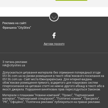
Реклама на сайті
Франшиза "CitySites"
Автори проєкту
З питань реклами:
rek@citysites.ua
Допускається цитування матеріалів без отримання попередньої згоди
05136.com.ua за умови розміщення в тексті обов'язкового посилання на
05136.com.ua - Сайт міста Южноукраїнська. Для інтернет-видань
обов'язкове розміщення прямого, відкритого для пошукових систем
гіперпосилання на цитовані статті не нижче другого абзацу в тексті або в
якості джерела. Порушення виняткових прав переслідується Законом.
Матеріали з плашками "Новини компаній", "Промо", "Партнерський
матеріал", "Партнерський спецпроєкт", "Політичні новини", "Пресреліз",
"PR", "Офіційно", "Політична реклама" публікуються на правах реклами.