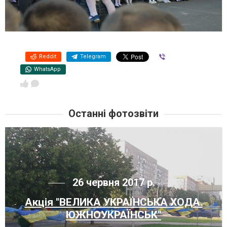
Reddit
Telegram
Viber
WhatsApp
Останні фотозвіти
26 червня 2017 р.
Акція "ВЕЛИКА УКРАЇНСЬКА ХОДА.
ЮЖНОУКРАЇНСЬК"