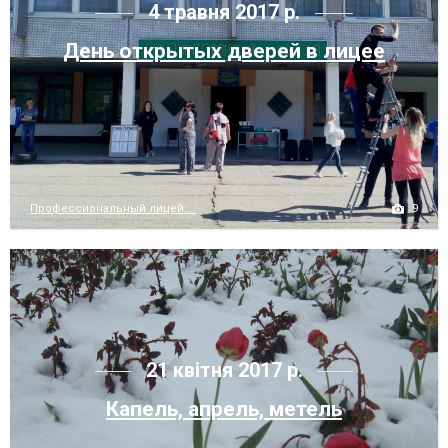
4 травня 2017 р.
День открытых дверей в лицее
9
Профессиональный лицей....
21 квітня 2017 р.
Капель, апрель, метель