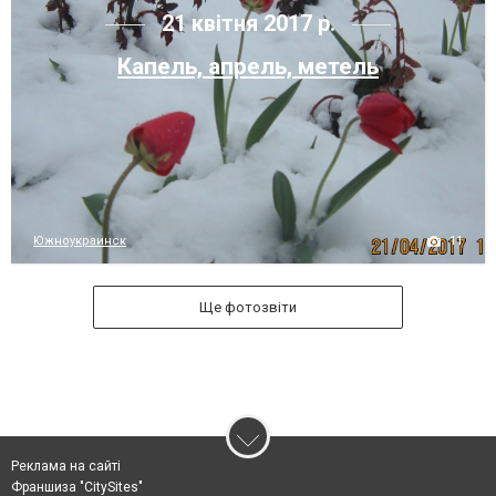
21 квітня 2017 р.
Капель, апрель, метель
11
Южноукраинск
Ще фотозвіти
Реклама на сайті
Франшиза "CitySites"