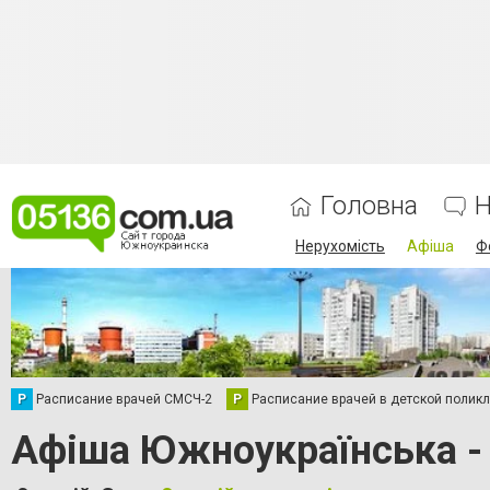
Головна
Н
Нерухомість
Афіша
Ф
Р
Расписание врачей СМСЧ-2
Р
Расписание врачей в детской полик
Афіша Южноукраїнська - 