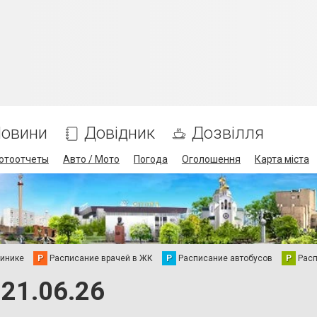
овини
Довідник
Дозвілля
отоотчеты
Авто / Мото
Погода
Оголошення
Карта міста
линике
Р
Расписание врачей в ЖК
Р
Расписание автобусов
Р
Рас
21.06.26