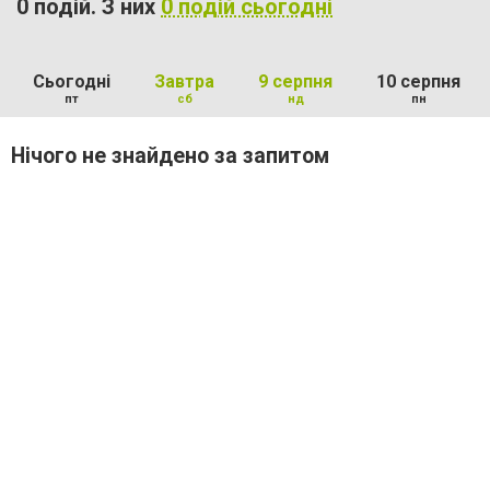
0 подій. З них
0 подій сьогодні
Сьогодні
Завтра
9 серпня
10 серпня
пт
сб
нд
пн
Нічого не знайдено за запитом