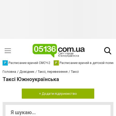
Р
Расписание врачей СМСЧ-2
Р
Расписание врачей в детской полик
Головна
Довідник
Таксі, перевезення
Таксі
Таксі Южноукраїнська
+ Додати підприємство