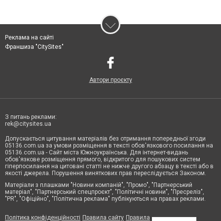
Реклама на сайті
Франшиза "CitySites"
Автори проєкту
З питань реклами:
rek@citysites.ua
Допускається цитування матеріалів без отримання попередньої згоди
05136.com.ua за умови розміщення в тексті обов'язкового посилання на
05136.com.ua - Сайт міста Южноукраїнська. Для інтернет-видань
обов'язкове розміщення прямого, відкритого для пошукових систем
гіперпосилання на цитовані статті не нижче другого абзацу в тексті або в
якості джерела. Порушення виняткових прав переслідується Законом.
Матеріали з плашками "Новини компаній", "Промо", "Партнерський
матеріал", "Партнерський спецпроєкт", "Політичні новини", "Пресреліз",
"PR", "Офіційно", "Політична реклама" публікуються на правах реклами.
Політика конфіденційності
Правила сайту
Правила