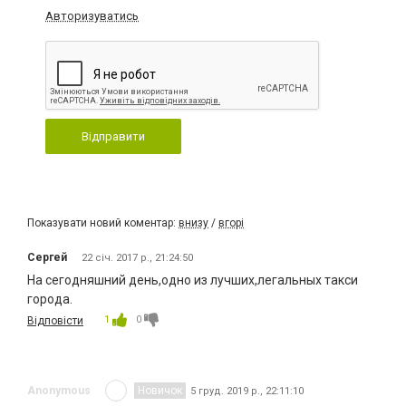
Авторизуватись
Відправити
Показувати новий коментар:
внизу
/
вгорі
Сергей
22 січ. 2017 р., 21:24:50
На сегодняшний день,одно из лучших,легальных такси
города.
1
0
Відповісти
Anonymous
Новичок
5 груд. 2019 р., 22:11:10