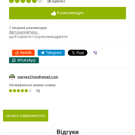
(
6
оцінок)
Я рекомендую
1 людина рекомендує
Авторизуйтесь
,
щоб оцінити і порекомендувати
Reddit
Telegram
Viber
WhatsApp
marype21mx@gmail.com
Неправильно указан номер
10
Це моє підприємство
Відгуки