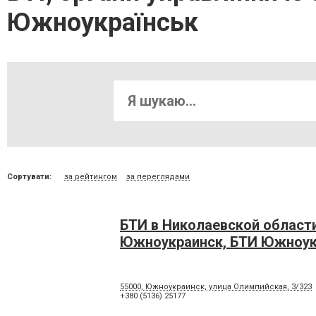
Южноукраїнськ
Сортувати:
за рейтингом
за переглядами
БТИ в Николаевской области
Южноукраинск, БТИ Южноук
55000, Южноукраинск, улица Олимпийская, 3/323
+380 (5136) 25177