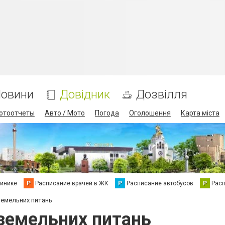
овини
Довідник
Дозвілля
отоотчеты
Авто / Мото
Погода
Оголошення
Карта міста
линике
Р
Расписание врачей в ЖК
Р
Расписание автобусов
Р
Рас
 земельних питань
з земельних питань