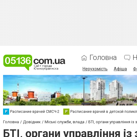
Головна
Н
Нерухомість
Афіша
Ф
Р
Расписание врачей СМСЧ-2
Р
Расписание врачей в детской полик
Головна
Довідник
Міські служби, влада
БТІ, органи управління із
БТІ, органи управління і