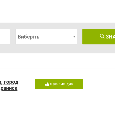
Виберіть
ЗН
, город
Я рекомендую
раинск