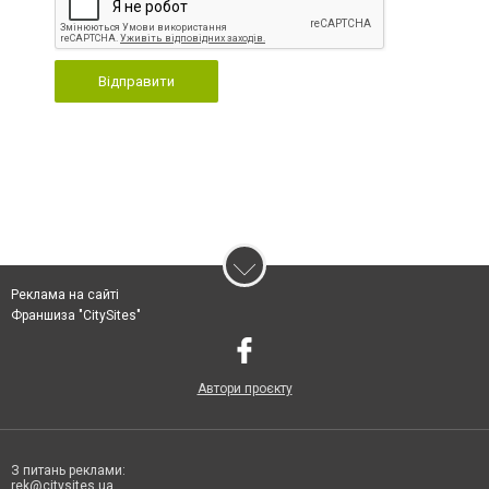
Відправити
Реклама на сайті
Франшиза "CitySites"
Автори проєкту
З питань реклами:
rek@citysites.ua