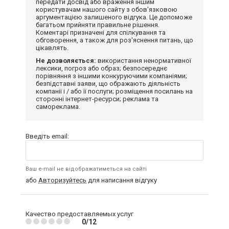
передати досвід або враження іншим
користувачам нашого сайту з обов'язковою
аргументацією залишеного відгука. Це допоможе
багатьом прийняти правильне рішення.
Коментарі призначені для спілкування та
обговорення, а також для роз'яснення питань, що
цікавлять.
Не дозволяється:
використання ненормативної
лексики, погроз або образ; безпосереднє
порівняння з іншими конкуруючими компаніями;
безпідставні заяви, що ображають діяльність
компанії і / або її послуги; розміщення посилань на
сторонні інтернет-ресурси; реклама та
самореклама.
Введіть email:
Ваш e-mail не відображатиметься на сайті
або
Авторизуйтесь
для написання відгуку
Качество предоставляемых услуг
0/12