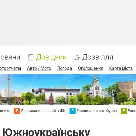
овини
Довідник
Дозвілля
отоотчеты
Авто / Мото
Погода
Оголошення
Карта міста
линике
Р
Расписание врачей в ЖК
Р
Расписание автобусов
Р
Рас
 в Южноукраїнську