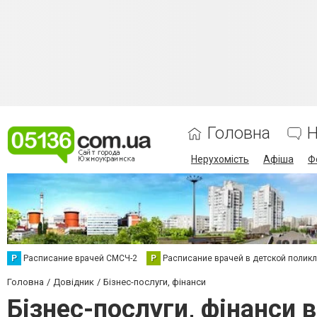
Головна
Н
Нерухомість
Афіша
Ф
Р
Расписание врачей СМСЧ-2
Р
Расписание врачей в детской полик
Головна
Довідник
Бізнес-послуги, фінанси
Бізнес-послуги, фінанси