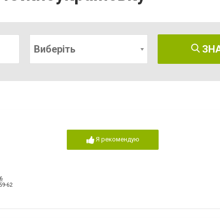
Виберіть
ЗН
Я рекомендую
6
59-62