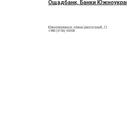
Ощадбанк, Банки Южноукра
Южноукраинск, улица Цветочный, 11
+380 (5136) 55058
Трансбанк, Банки Южноукра
55000, Южноукраинск, проспект Независимости, 
+380 (50) 3352245