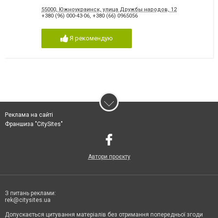
55000, Южноукраинск, улица Дружбы народов, 12
+380 (96) 000-43-06
,
+380 (66) 0965056
Я рекомендую
Реклама на сайті
Франшиза "CitySites"
Автори проєкту
З питань реклами:
rek@citysites.ua
Допускається цитування матеріалів без отримання попередньої згоди