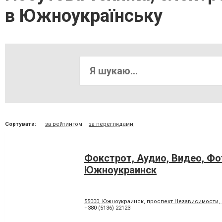
в Южноукраїнську
Сортувати:
за рейтингом
за переглядами
Фокстрот, Аудио, Видео, Фо
Южноукраинск
55000, Южноукраинск, проспект Независимости, 
+380 (5136) 22123