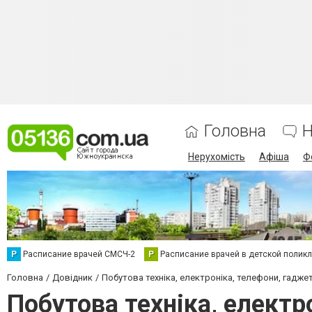
Головна
Н
Нерухомість
Афіша
Ф
Р
Расписание врачей СМСЧ-2
Р
Расписание врачей в детской полик
Головна
Довідник
Побутова техніка, електроніка, телефони, гадже
Побутова техніка, електр