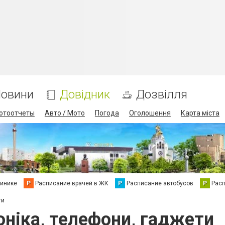
овини
Довідник
Дозвілля
отоотчеты
Авто / Мото
Погода
Оголошення
Карта міста
линике
Р
Расписание врачей в ЖК
Р
Расписание автобусов
Р
Рас
ти
оніка, телефони, гаджети