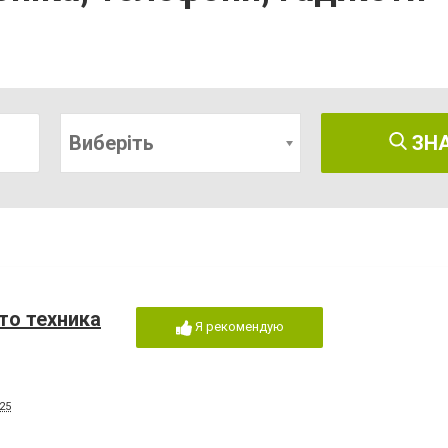
Виберіть
ЗН
то техника
Я рекомендую
25