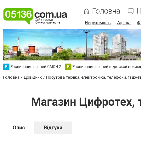
Головна
Н
Нерухомість
Афіша
Ф
Р
Расписание врачей СМСЧ-2
Р
Расписание врачей в детской полик
Головна
Довідник
Побутова техніка, електроніка, телефони, гадже
Магазин Цифротех,
Опис
Відгуки