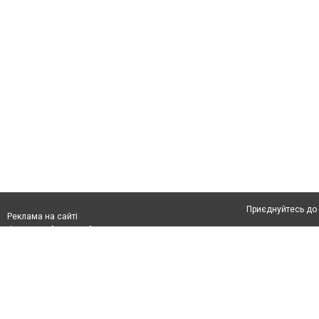
Приєднуйтесь до 
Реклама на сайті
Франшиза "CitySites"
Автори проєкту
З питань реклами:
Допускається цит
rek@citysites.ua
тексті обов'язко
розміщення прямо
абзацу в тексті 