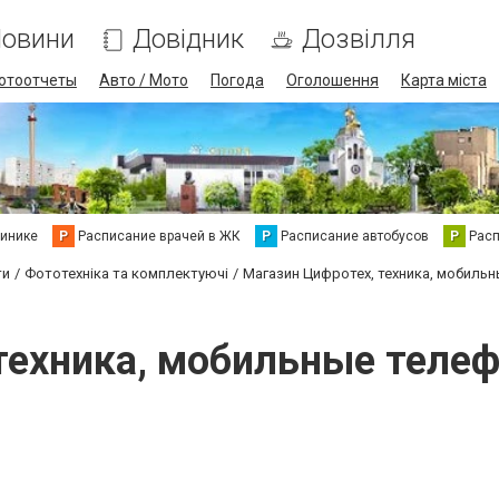
овини
Довідник
Дозвілля
отоотчеты
Авто / Мото
Погода
Оголошення
Карта міста
линике
Р
Расписание врачей в ЖК
Р
Расписание автобусов
Р
Рас
ти
Фототехніка та комплектуючі
Магазин Цифротех, техника, мобиль
 техника, мобильные теле