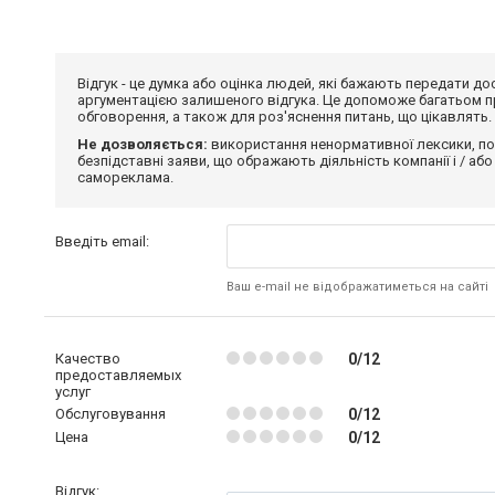
Відгук - це думка або оцінка людей, які бажають передати 
аргументацією залишеного відгука. Це допоможе багатьом пр
обговорення, а також для роз'яснення питань, що цікавлять.
Не дозволяється:
використання ненормативної лексики, по
безпідставні заяви, що ображають діяльність компанії і / або
самореклама.
Введіть email:
Ваш e-mail не відображатиметься на сайті
Качество
0/12
предоставляемых
услуг
Обслуговування
0/12
Цена
0/12
Відгук: