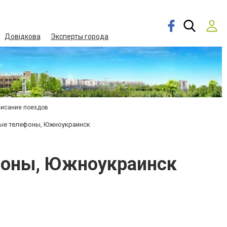
Довідкова
Эксперты города
писание поездов
ные телефоны, Южноукраинск
фоны, Южноукраинск