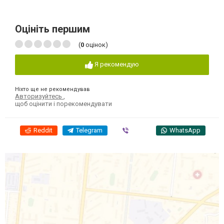
Оцініть першим
(
0
оцінок)
Я рекомендую
Ніхто ще не рекомендував
Авторизуйтесь
,
щоб оцінити і порекомендувати
Reddit
Telegram
Viber
WhatsApp