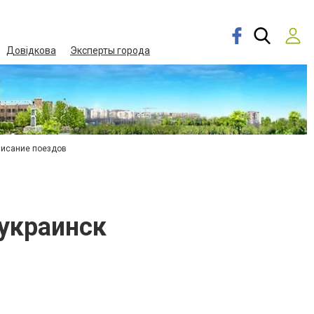
Довідкова
Эксперты города
писание поездов
оукраинск