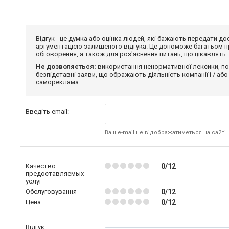
Відгук - це думка або оцінка людей, які бажають передати 
аргументацією залишеного відгука. Це допоможе багатьом пр
обговорення, а також для роз'яснення питань, що цікавлять.
Не дозволяється:
використання ненормативної лексики, по
безпідставні заяви, що ображають діяльність компанії і / або
самореклама.
Введіть email:
Ваш e-mail не відображатиметься на сайті
Качество
0/12
предоставляемых
услуг
Обслуговування
0/12
Цена
0/12
Відгук: