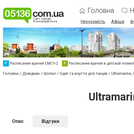
Головна
Н
Нерухомість
Афіша
Ф
Р
Расписание врачей СМСЧ-2
Р
Расписание врачей в детской полик
Головна
Довідник
Шопінг
Одяг та взуття для танців
Ultramarine
Ultramar
Опис
Відгуки