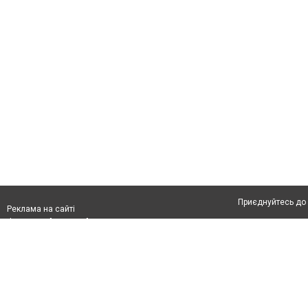
Приєднуйтесь до 
Реклама на сайті
Франшиза "CitySites"
Автори проєкту
З питань реклами:
Допускається цит
rek@citysites.ua
тексті обов'язко
розміщення прямо
абзацу в тексті 