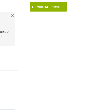
Це моє підприємство
ніями;
та