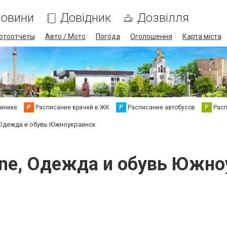
овини
Довідник
Дозвілля
отоотчеты
Авто / Мото
Погода
Оголошення
Карта міста
линике
Р
Расписание врачей в ЖК
Р
Расписание автобусов
Р
Рас
, Одежда и обувь Южноукраинск
ine, Одежда и обувь Южн