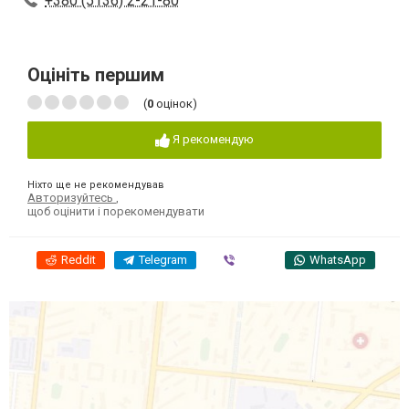
+380 (5136) 2-21-80
Оцініть першим
(
0
оцінок)
Я рекомендую
Ніхто ще не рекомендував
Авторизуйтесь
,
щоб оцінити і порекомендувати
Reddit
Telegram
Viber
WhatsApp