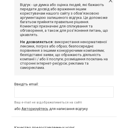
Відгук - це думка або оцінка людей, які бажають
передати досвід або враження іншим
користувачам нашого сайту з обов'язковою
аргументацією залишеного відгука. Це допоможе
багатьом прийняти правильне рішення.
Коментарі призначені для спілкування та
обговорення, а також для роз'яснення питань, що
цікавлять.
Не дозволяється:
використання ненормативної
лексики, погроз або образ; безпосереднє
порівняння з іншими конкуруючими компаніями;
безпідставні заяви, що ображають діяльність
компанії і / або її послуги; розміщення посилань на
сторонні інтернет-ресурси; реклама та
самореклама.
Введіть email:
Ваш e-mail не відображатиметься на сайті
або
Авторизуйтесь
для написання відгуку
Качество предоставляемых услуг