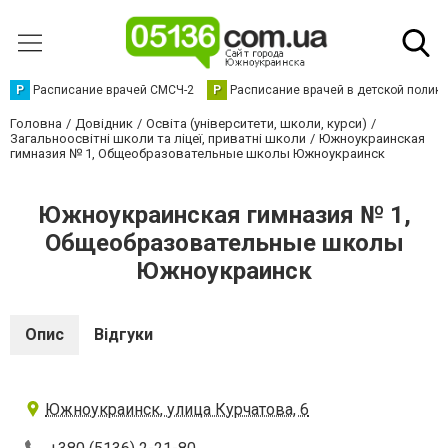
Р
Расписание врачей СМСЧ-2
Р
Расписание врачей в детской полик
Головна
Довідник
Освіта (університети, школи, курси)
Загальноосвітні школи та ліцеї, приватні школи
Южноукраинская
гимназия № 1, Общеобразовательные школы Южноукраинск
Южноукраинская гимназия № 1,
Общеобразовательные школы
Южноукраинск
Опис
Відгуки
Южноукраинск, улица Курчатова, 6