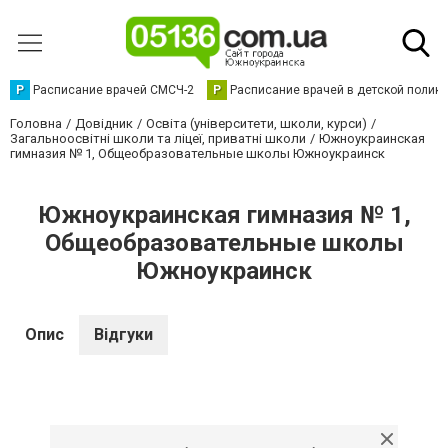
Р
Расписание врачей СМСЧ-2
Р
Расписание врачей в детской полик
Головна
Довідник
Освіта (університети, школи, курси)
Загальноосвітні школи та ліцеї, приватні школи
Южноукраинская
гимназия № 1, Общеобразовательные школы Южноукраинск
Южноукраинская гимназия № 1,
Общеобразовательные школы
Южноукраинск
Опис
Відгуки