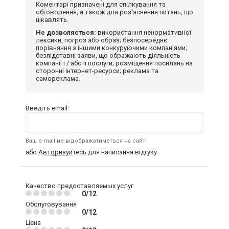
Коментарі призначені для спілкування та
обговорення, а також для роз'яснення питань, що
цікавлять.
Не дозволяється:
використання ненормативної
лексики, погроз або образ; безпосереднє
порівняння з іншими конкуруючими компаніями;
безпідставні заяви, що ображають діяльність
компанії і / або її послуги; розміщення посилань на
сторонні інтернет-ресурси; реклама та
самореклама.
Введіть email:
Ваш e-mail не відображатиметься на сайті
або
Авторизуйтесь
для написання відгуку
Качество предоставляемых услуг
0/12
Обслуговування
0/12
Цена