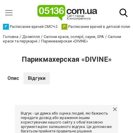
Р
Расписание врачей СМСЧ-2
Р
Расписание врачей в детской полик
Головна
Дозвілля
Салони краси, солярії, сауни, SPA
Салони
краси та перукарні
Парикмахерская «DIVINE»
Парикмахерская «DIVINE»
Опис
Відгуки
Відгук - це думка або оцінка людей, які бажають
передати досвід або враження іншим
користувачам нашого сайту з обов'язковою
аргументацією залишеного відгука. Це допоможе
багатьом прийняти правильне рішення.