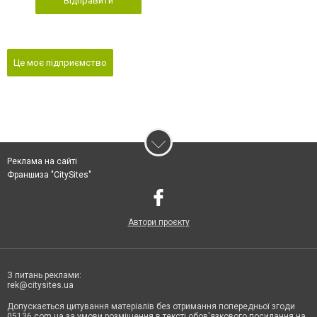
Відправити
Це моє підприємство
Реклама на сайті
Франшиза "CitySites"
Автори проєкту
З питань реклами:
rek@citysites.ua
Допускається цитування матеріалів без отримання попередньої згоди
05136.com.ua за умови розміщення в тексті обов'язкового посилання на