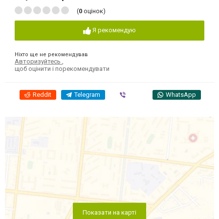
(
0
оцінок)
Я рекомендую
Ніхто ще не рекомендував
Авторизуйтесь
,
щоб оцінити і порекомендувати
Reddit
Telegram
Viber
WhatsApp
Показати на карті