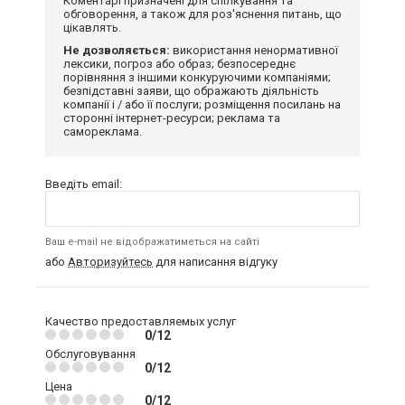
Коментарі призначені для спілкування та
обговорення, а також для роз'яснення питань, що
цікавлять.
Не дозволяється:
використання ненормативної
лексики, погроз або образ; безпосереднє
порівняння з іншими конкуруючими компаніями;
безпідставні заяви, що ображають діяльність
компанії і / або її послуги; розміщення посилань на
сторонні інтернет-ресурси; реклама та
самореклама.
Введіть email:
Ваш e-mail не відображатиметься на сайті
або
Авторизуйтесь
для написання відгуку
Качество предоставляемых услуг
0/12
Обслуговування
0/12
Цена
0/12