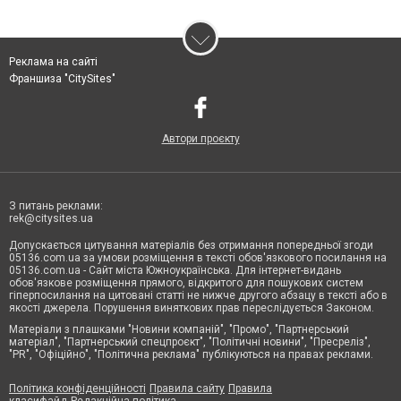
Реклама на сайті
Франшиза "CitySites"
Автори проєкту
З питань реклами:
rek@citysites.ua
Допускається цитування матеріалів без отримання попередньої згоди
05136.com.ua за умови розміщення в тексті обов'язкового посилання на
05136.com.ua - Сайт міста Южноукраїнська. Для інтернет-видань
обов'язкове розміщення прямого, відкритого для пошукових систем
гіперпосилання на цитовані статті не нижче другого абзацу в тексті або в
якості джерела. Порушення виняткових прав переслідується Законом.
Матеріали з плашками "Новини компаній", "Промо", "Партнерський
матеріал", "Партнерський спецпроєкт", "Політичні новини", "Пресреліз",
"PR", "Офіційно", "Політична реклама" публікуються на правах реклами.
Політика конфіденційності
Правила сайту
Правила
класифайд
Редакційна політика