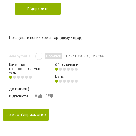
Відправити
Показувати новий коментар:
внизу
/
вгорі
Anonymous
Новичок
11 лист. 2019 р., 12:08:05
Качество
Обслуживание
предоставляемых
услуг
Цена
да пипец)
0
0
Відповісти
Це моє підприємство