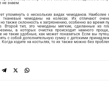
е не знаем.
ет упомянуть о нескольких видах чемоданов. Наиболее 
е, тканевые чемоданы на колесах. Их отличают очен
 но также склонность к загрязнению, особенно во время 
е. Второй тип, это чемоданы мягкие, сделанные из пл
езины, в которых очистка происходит намного проще
 не такие удобные, как может показаться. Если вы путеш
ять с собой дополнительную сумку с детскими принадлеж
 Когда ходите на костылях, то их также можно без пробл