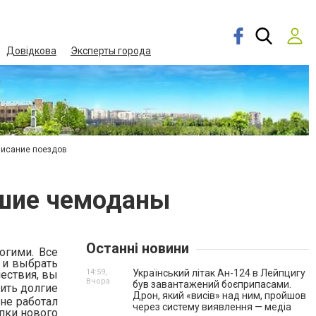
Довідкова
Эксперты города
писание поездов
чшие чемоданы
Останні новини
огими. Все
и и выбрать
14:59,
Український літак Ан-124 в Лейпцигу
ествия, вы
Вчора
був завантажений боєприпасами.
ить долгие
Дрон, який «висів» над ним, пройшов
 не работал
через систему виявлення — медіа
упки нового