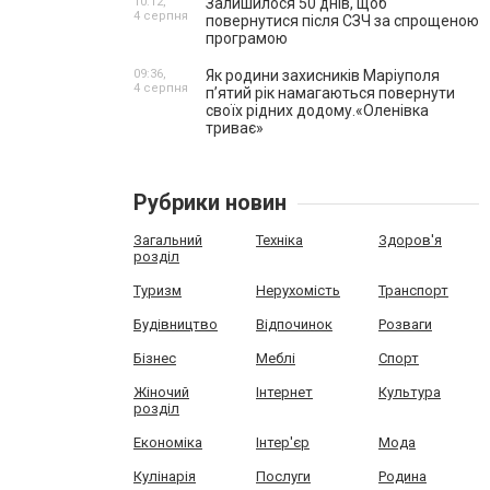
10:12,
Залишилося 50 днів, щоб
4 серпня
повернутися після СЗЧ за спрощеною
програмою
09:36,
Як родини захисників Маріуполя
4 серпня
пʼятий рік намагаються повернути
своїх рідних додому.«Оленівка
триває»
Рубрики новин
Загальний
Техніка
Здоров'я
розділ
Туризм
Нерухомість
Транспорт
Будівництво
Відпочинок
Розваги
Бізнес
Меблі
Спорт
Жіночий
Інтернет
Культура
розділ
Економіка
Інтер'єр
Мода
Кулінарія
Послуги
Родина