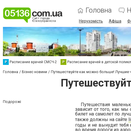
Головна
Н
Нерухомість
Афіша
Ф
Р
Расписание врачей СМСЧ-2
Р
Расписание врачей в детской полик
Головна
Бізнес новини
Путешествуйте как можно больше! Лучшие
Путешествуйт
Подорожі
Путешествия маленьк
зависит от того, как мы
билет на самолет по луч
также должны на сайте
l
годы и не вынудит тебя 
во время дороги из аэро