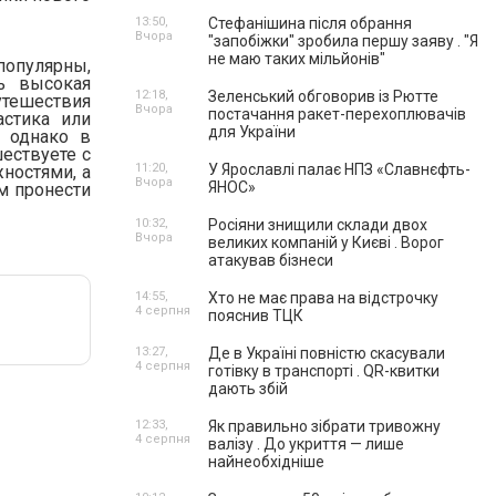
13:50,
Стефанішина після обрання
Вчора
"запобіжки" зробила першу заяву . "Я
не маю таких мільйонів"
популярны,
ь высокая
12:18,
Зеленський обговорив із Рютте
путешествия
Вчора
постачання ракет-перехоплювачів
астика или
для України
, однако в
ествуете с
11:20,
У Ярославлі палає НПЗ «Славнєфть-
ностями, а
Вчора
ЯНОС»
ем пронести
10:32,
Росіяни знищили склади двох
Вчора
великих компаній у Києві . Ворог
атакував бізнеси
14:55,
Хто не має права на відстрочку
4 серпня
пояснив ТЦК
13:27,
Де в Україні повністю скасували
4 серпня
готівку в транспорті . QR-квитки
дають збій
12:33,
Як правильно зібрати тривожну
4 серпня
валізу . До укриття — лише
найнеобхідніше