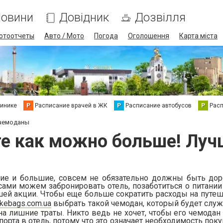
овини
Довідник
Дозвілля
отоотчеты
Авто / Мото
Погода
Оголошення
Карта міста
линике
Р
Расписание врачей в ЖК
Р
Расписание автобусов
Р
Рас
 чемоданы
е как можно больше! Лу
ие и большие, совсем не обязательно должны быть дор
 сами можем забронировать отель, позаботиться о питани
шей акции. Чтобы еще больше сократить расходы на путеш
ikebags.com.ua
выбрать такой чемодан, который будет служ
на лишние траты. Никто ведь не хочет, чтобы его чемодан
порта в отель, потому что это означает необходимость пок