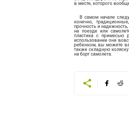
в месте, которого вообщ
В самом начале следу
конечно, традиционны
прочность и надежность,
на поезде или самолет
пластика с примесью р
использовании они вовсе
ребенком, вы можете вз
также складную коляску.
на борт самолета.