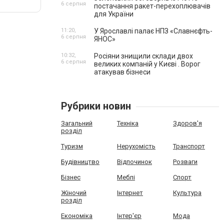
6 серпня
постачання ракет-перехоплювачів
для України
11:20,
У Ярославлі палає НПЗ «Славнєфть-
6 серпня
ЯНОС»
10:32,
Росіяни знищили склади двох
6 серпня
великих компаній у Києві . Ворог
атакував бізнеси
Рубрики новин
Загальний
Техніка
Здоров'я
розділ
Туризм
Нерухомість
Транспорт
Будівництво
Відпочинок
Розваги
Бізнес
Меблі
Спорт
Жіночий
Інтернет
Культура
розділ
Економіка
Інтер'єр
Мода