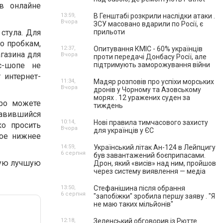
в онлайне
13:59,
В Генштабі розкрили наслідки атаки .
Вчора
ЗСУ масовано вдарили по Росії, є
 стула. Для
прильоти
по пробкам,
12:37,
Опитування КМІС - 60% українців
газина для
Вчора
проти передачі Донбасу Росії, але
с-шопе не
підтримують заморожування війни
 интернет-
11:34,
Мадяр розповів про успіхи морських
Вчора
дронів у Чорному та Азовському
морях . 12 уражених суден за
тро можете
тиждень
равившийся
10:14,
Нові правила тимчасового захисту
ко просить
Вчора
для українців у ЄС
ное нижнее
14:59,
Український літак Ан-124 в Лейпцигу
6 серпня
був завантажений боєприпасами.
мую лучшую
Дрон, який «висів» над ним, пройшов
через систему виявлення — медіа
13:50,
Стефанішина після обрання
6 серпня
"запобіжки" зробила першу заяву . "Я
не маю таких мільйонів"
12:18,
Зеленський обговорив із Рютте