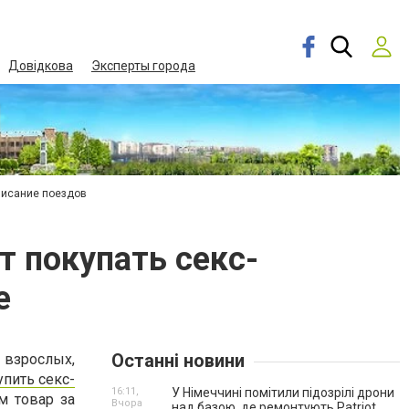
Довідкова
Эксперты города
писание поездов
т покупать секс-
е
Останні новини
 взрослых,
упить секс-
16:11,
У Німеччині помітили підозрілі дрони
м товар за
Вчора
над базою, де ремонтують Patriot