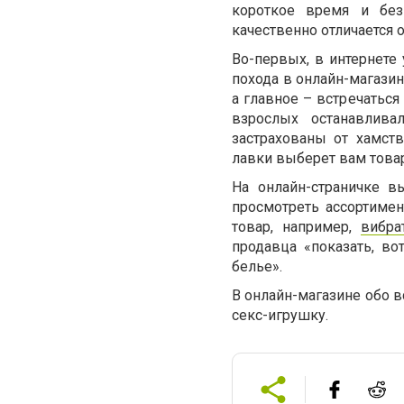
короткое время и без
качественно отличается 
Во-первых, в интернете 
похода в онлайн-магазин
а главное – встречатьс
взрослых останавлив
застрахованы от хамств
лавки выберет вам товар
На онлайн-страничке в
просмотреть ассортимен
товар, например,
вибра
продавца «показать, в
белье».
В онлайн-магазине обо 
секс-игрушку.