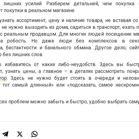
 лишних усилий. Разберем детальней, чем покупка 
от покупки в реальном магазине.
узнать ассортимент, цену и наличие товара, не вставая со
 не нужно выходить из дома, садиться в транспорт, ехать 
я с реальным продавцом. Для многих людей посещение ма
ала робость. Но даже люди без комплексов в сек
а, бестактности и банального обмана. Другое дело, сайт
 без лишних слов.
ы избавитесь от каких либо-неудобств. Здесь вы быс
т, узнать цены, а главное – в деталях рассмотреть пон
тор
. Здесь не нужно будет стоять в очереди и нелов
от тот самый длинный» или «подсказать, самое нескром
всех проблем можно забыть и быстро, удобно выбрать са