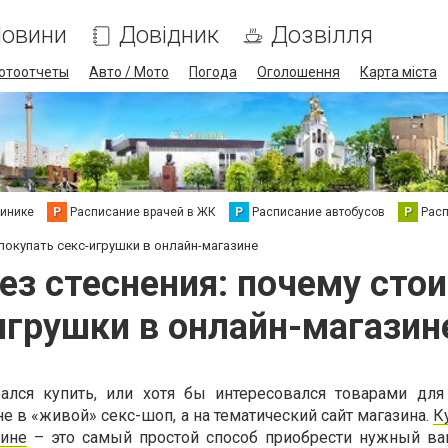
овини
Довідник
Дозвілля
отоотчеты
Авто / Мото
Погода
Оголошення
Карта міста
линике
Р
Расписание врачей в ЖК
Р
Расписание автобусов
Р
Рас
покупать секс-игрушки в онлайн-магазине
з стеснения: почему стои
игрушки в онлайн-магазин
рался купить, или хотя бы интересовался товарами для
е в «живой» секс-шоп, а на тематический сайт магазина.
К
зине
– это самый простой способ приобрести нужный ва