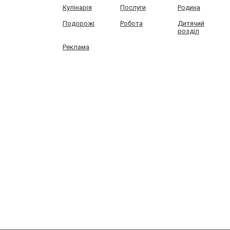
Кулінарія
Послуги
Родина
Подорожі
Робота
Дитячий
розділ
Реклама