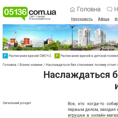
Головна
Н
Нерухомість
Афіша
Ф
Р
Расписание врачей СМСЧ-2
Р
Расписание врачей в детской полик
Головна
Бізнес новини
Наслаждаться без стеснения: почему стоит 
Наслаждаться бе
Загальний розділ
Все, кто когда-то соби
первым делом, заходил н
игрушки в онлайн-мага