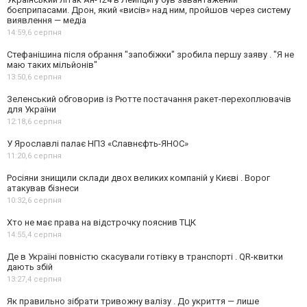
боєприпасами. Дрон, який «висів» над ним, пройшов через систему
виявлення — медіа
14:59,
6 серпня
Стефанішина після обрання "запобіжки" зробила першу заяву . "Я не
маю таких мільйонів"
13:50,
6 серпня
Зеленський обговорив із Рютте постачання ракет-перехоплювачів
для України
12:18,
6 серпня
У Ярославлі палає НПЗ «Славнєфть-ЯНОС»
11:20,
6 серпня
Росіяни знищили склади двох великих компаній у Києві . Ворог
атакував бізнеси
10:32,
6 серпня
Хто не має права на відстрочку пояснив ТЦК
14:55,
4 серпня
Де в Україні повністю скасували готівку в транспорті . QR-квитки
дають збій
13:27,
4 серпня
Як правильно зібрати тривожну валізу . До укриття — лише