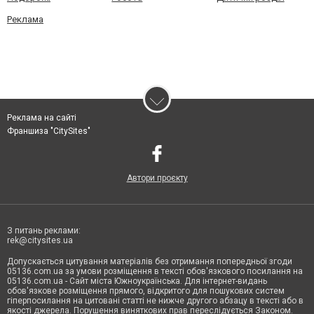
Реклама
Реклама на сайті
Франшиза "CitySites"
Автори проєкту
З питань реклами:
rek@citysites.ua
Допускається цитування матеріалів без отримання попередньої згоди
05136.com.ua за умови розміщення в тексті обов'язкового посилання на
05136.com.ua - Сайт міста Южноукраїнська. Для інтернет-видань
обов'язкове розміщення прямого, відкритого для пошукових систем
гіперпосилання на цитовані статті не нижче другого абзацу в тексті або в
якості джерела. Порушення виняткових прав переслідується Законом.