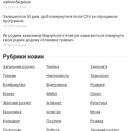
найнеобхідніше
12:33,
4 серпня
Залишилося 50 днів, щоб повернутися після СЗЧ за спрощеною
програмою
10:12,
4 серпня
Як родини захисників Маріуполя пʼятий рік намагаються повернути
своїх рідних додому.«Оленівка триває»
09:36,
4 серпня
Рубрики новин
Загальний розділ
Техніка
Здоров'я
Туризм
Нерухомість
Транспорт
Будівництво
Відпочинок
Розваги
Бізнес
Меблі
Спорт
Жіночий розділ
Інтернет
Культура
Економіка
Інтер'єр
Мода
Кулінарія
Послуги
Родина
Подорожі
Робота
Дитячий розділ