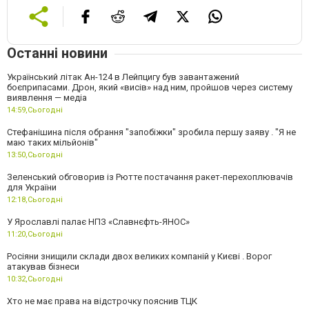
Останні новини
Український літак Ан-124 в Лейпцигу був завантажений
боєприпасами. Дрон, який «висів» над ним, пройшов через систему
виявлення — медіа
14:59,
Сьогодні
Стефанішина після обрання "запобіжки" зробила першу заяву . "Я не
маю таких мільйонів"
13:50,
Сьогодні
Зеленський обговорив із Рютте постачання ракет-перехоплювачів
для України
12:18,
Сьогодні
У Ярославлі палає НПЗ «Славнєфть-ЯНОС»
11:20,
Сьогодні
Росіяни знищили склади двох великих компаній у Києві . Ворог
атакував бізнеси
10:32,
Сьогодні
Хто не має права на відстрочку пояснив ТЦК