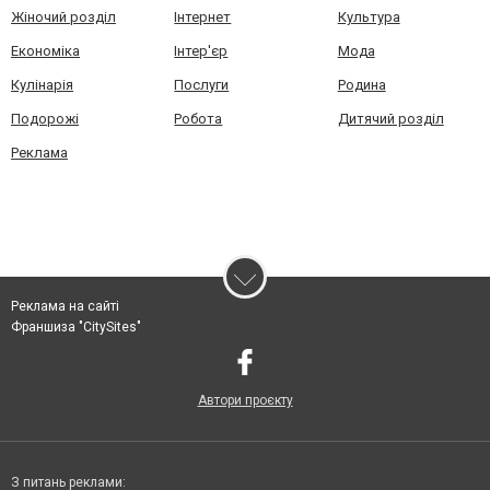
Жіночий розділ
Інтернет
Культура
Економіка
Інтер'єр
Мода
Кулінарія
Послуги
Родина
Подорожі
Робота
Дитячий розділ
Реклама
Реклама на сайті
Франшиза "CitySites"
Автори проєкту
З питань реклами: