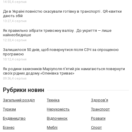
14:55,
4 серпня
Де в Україні повністю скасували готівку в транспорті . QR-квитки
дають збій
13:27,
4 серпня
Як правильно зібрати тривожну валізу . До укриття — лише
найнеобхідніше
12:33,
4 серпня
Залишилося 50 днів, щоб повернутися після СЗЧ за спрощеною
програмою
10:12,
4 серпня
Як родини захисників Маріуполя пʼятий рік намагаються повернути
своїх рідних додому.«Оленівка триває»
09:36,
4 серпня
Рубрики новин
Загальний розділ
Техніка
Здоров'я
Туризм
Нерухомість
Транспорт
Будівництво
Відпочинок
Розваги
Бізнес
Меблі
Спорт