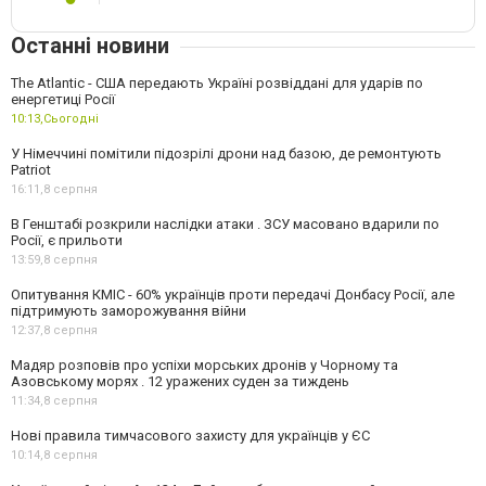
Останні новини
The Atlantic - США передають Україні розвіддані для ударів по
енергетиці Росії
10:13,
Сьогодні
У Німеччині помітили підозрілі дрони над базою, де ремонтують
Patriot
16:11,
8 серпня
В Генштабі розкрили наслідки атаки . ЗСУ масовано вдарили по
Росії, є прильоти
13:59,
8 серпня
Опитування КМІС - 60% українців проти передачі Донбасу Росії, але
підтримують заморожування війни
12:37,
8 серпня
Мадяр розповів про успіхи морських дронів у Чорному та
Азовському морях . 12 уражених суден за тиждень
11:34,
8 серпня
Нові правила тимчасового захисту для українців у ЄС
10:14,
8 серпня