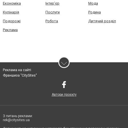
Економіка
Інтер'єр
Мода
Кулінарія
Послуги
Родина
Подорожі
Робота
Дитячий розділ
Реклама
Реклама на сайті
Франшиза "CitySites"
Автори проєкту
З питань реклами:
rek@citysites.ua