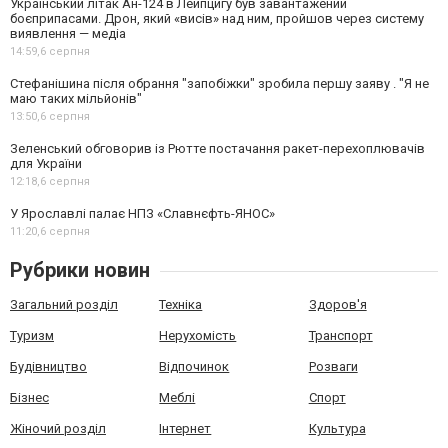
Український літак Ан-124 в Лейпцигу був завантажений
боєприпасами. Дрон, який «висів» над ним, пройшов через систему
виявлення — медіа
14:59,
6 серпня
Стефанішина після обрання "запобіжки" зробила першу заяву . "Я не
маю таких мільйонів"
13:50,
6 серпня
Зеленський обговорив із Рютте постачання ракет-перехоплювачів
для України
12:18,
6 серпня
У Ярославлі палає НПЗ «Славнєфть-ЯНОС»
11:20,
6 серпня
Рубрики новин
Загальний розділ
Техніка
Здоров'я
Туризм
Нерухомість
Транспорт
Будівництво
Відпочинок
Розваги
Бізнес
Меблі
Спорт
Жіночий розділ
Інтернет
Культура