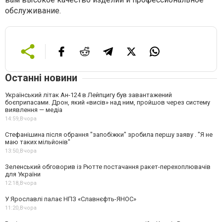
обслуживание.
Останні новини
Український літак Ан-124 в Лейпцигу був завантажений
боєприпасами. Дрон, який «висів» над ним, пройшов через систему
виявлення — медіа
14:59,
Вчора
Стефанішина після обрання "запобіжки" зробила першу заяву . "Я не
маю таких мільйонів"
13:50,
Вчора
Зеленський обговорив із Рютте постачання ракет-перехоплювачів
для України
12:18,
Вчора
У Ярославлі палає НПЗ «Славнєфть-ЯНОС»
11:20,
Вчора