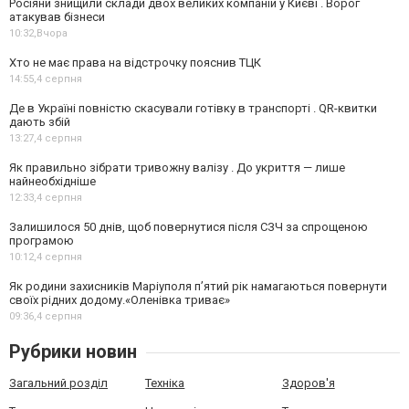
Росіяни знищили склади двох великих компаній у Києві . Ворог
атакував бізнеси
10:32,
Вчора
Хто не має права на відстрочку пояснив ТЦК
14:55,
4 серпня
Де в Україні повністю скасували готівку в транспорті . QR-квитки
дають збій
13:27,
4 серпня
Як правильно зібрати тривожну валізу . До укриття — лише
найнеобхідніше
12:33,
4 серпня
Залишилося 50 днів, щоб повернутися після СЗЧ за спрощеною
програмою
10:12,
4 серпня
Як родини захисників Маріуполя пʼятий рік намагаються повернути
своїх рідних додому.«Оленівка триває»
09:36,
4 серпня
Рубрики новин
Загальний розділ
Техніка
Здоров'я