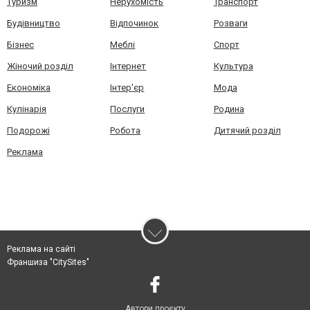
Туризм
Нерухомість
Транспорт
Будівництво
Відпочинок
Розваги
Бізнес
Меблі
Спорт
Жіночий розділ
Інтернет
Культура
Економіка
Інтер'єр
Мода
Кулінарія
Послуги
Родина
Подорожі
Робота
Дитячий розділ
Реклама
Реклама на сайті
Франшиза "CitySites"
Автори проєкту