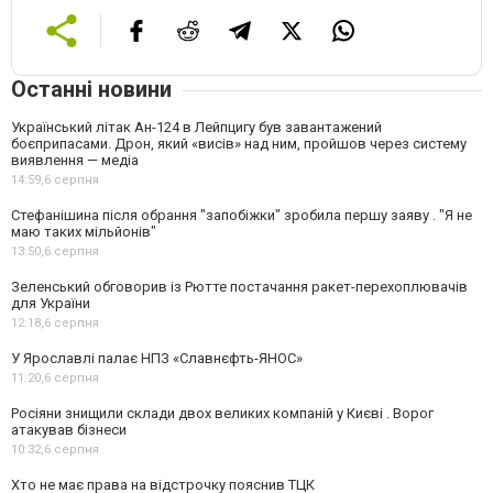
Останні новини
Український літак Ан-124 в Лейпцигу був завантажений
боєприпасами. Дрон, який «висів» над ним, пройшов через систему
виявлення — медіа
14:59,
6 серпня
Стефанішина після обрання "запобіжки" зробила першу заяву . "Я не
маю таких мільйонів"
13:50,
6 серпня
Зеленський обговорив із Рютте постачання ракет-перехоплювачів
для України
12:18,
6 серпня
У Ярославлі палає НПЗ «Славнєфть-ЯНОС»
11:20,
6 серпня
Росіяни знищили склади двох великих компаній у Києві . Ворог
атакував бізнеси
10:32,
6 серпня
Хто не має права на відстрочку пояснив ТЦК