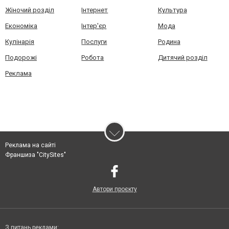
Жіночий розділ
Інтернет
Культура
Економіка
Інтер'єр
Мода
Кулінарія
Послуги
Родина
Подорожі
Робота
Дитячий розділ
Реклама
Реклама на сайті
Франшиза "CitySites"
Автори проєкту
З питань реклами: