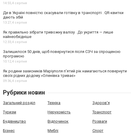
14:55,
4 серпня
Де в Україні повністю скасували готівку в транспорті . QR-квитки
дають збій
13:27,
4 серпня
Як правильно зібрати тривожну валізу . До укриття — лише
найнеобхідніше
12:33,
4 серпня
Залишилося 50 днів, щоб повернутися після СЗЧ за спрощеною
програмою
10:12,
4 серпня
Як родини захисників Маріуполя пʼятий рік намагаються повернути
своїх рідних додому.«Оленівка триває»
09:36,
4 серпня
Рубрики новин
Загальний розділ
Техніка
Здоров'я
Туризм
Нерухомість
Транспорт
Будівництво
Відпочинок
Розваги
Бізнес
Меблі
Спорт