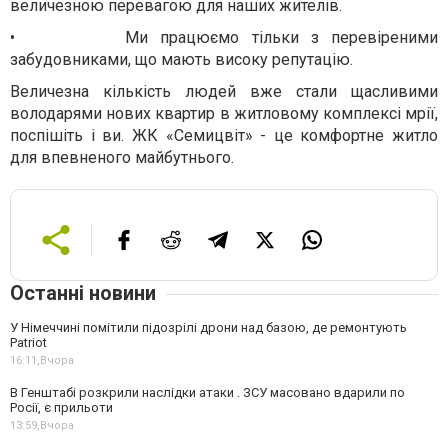
величезною перевагою для наших жителів.
•
Ми працюємо тільки з перевіреними
забудовниками, що мають високу репутацію.
Величезна кількість людей вже стали щасливими
володарями нових квартир в житловому комплексі мрії,
поспішіть і ви. ЖК «Семицвіт» - це комфортне житло
для впевненого майбутнього.
Останні новини
У Німеччині помітили підозрілі дрони над базою, де ремонтують
Patriot
16:11,
Вчора
В Генштабі розкрили наслідки атаки . ЗСУ масовано вдарили по
Росії, є прильоти
13:59,
Вчора