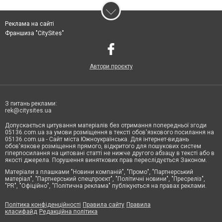
Реклама на сайті
Франшиза "CitySites"
Автори проєкту
З питань реклами:
rek@citysites.ua
Допускається цитування матеріалів без отримання попередньої згоди
05136.com.ua за умови розміщення в тексті обов'язкового посилання на
05136.com.ua - Сайт міста Южноукраїнська. Для інтернет-видань
обов'язкове розміщення прямого, відкритого для пошукових систем
гіперпосилання на цитовані статті не нижче другого абзацу в тексті або в
якості джерела. Порушення виняткових прав переслідується Законом.
Матеріали з плашками "Новини компаній", "Промо", "Партнерський
матеріал", "Партнерський спецпроєкт", "Політичні новини", "Пресреліз",
"PR", "Офіційно", "Політична реклама" публікуються на правах реклами.
Політика конфіденційності
Правила сайту
Правила
класифайд
Редакційна політика