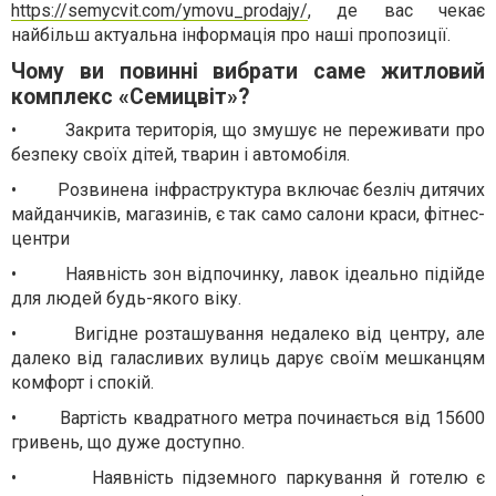
https://semycvit.com/ymovu_prodajy/
,
де вас чекає
найбільш актуальна інформація про наші пропозиції.
Чому ви повинні вибрати саме житловий
комплекс «Семицвіт»?
•
Закрита територія, що змушує не переживати про
безпеку своїх дітей, тварин і автомобіля.
•
Розвинена інфраструктура включає безліч дитячих
майданчиків, магазинів, є так само салони краси, фітнес-
центри
•
Наявність зон відпочинку, лавок ідеально підійде
для людей будь-якого віку.
•
Вигідне розташування недалеко від центру, але
далеко від галасливих вулиць дарує своїм мешканцям
комфорт і спокій.
•
Вартість квадратного метра починається від 15600
гривень, що дуже доступно.
•
Наявність підземного паркування й готелю є