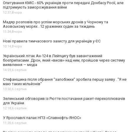
Опитування КМІС - 60% українців проти передачі Донбасу Росії, але
підтримують заморожування війни
12:37,
Вчора
Мадяр розповів про успіхи морських дронів у Чорному та
Азовському морях . 12 уражених суден за тиждень
11:34,
Вчора
Нові правила тимчасового захисту для українців у ЄС
10:14,
Вчора
Український літак Ан-124 в Лейпцигу був завантажений
боєприпасами. Дрон, який «висів» над ним, пройшов через систему
виявлення — медіа
14:59,
6 серпня
Стефанішина після обрання "запобіжки" зробила першу заяву . "Я не
маю таких мільйонів"
13:50,
6 серпня
Зеленський обговорив із Рютте постачання ракет-перехоплювачів
для України
12:18,
6 серпня
У Ярославлі палає НПЗ «Славнєфть-ЯНОС»
11:20,
6 серпня