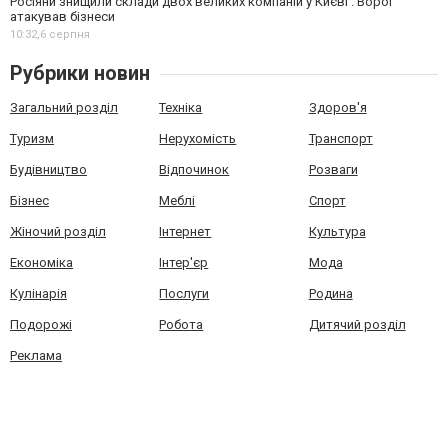
Росіяни знищили склади двох великих компаній у Києві . Ворог
атакував бізнеси
10:32,
6 серпня
Рубрики новин
Загальний розділ
Техніка
Здоров'я
Туризм
Нерухомість
Транспорт
Будівництво
Відпочинок
Розваги
Бізнес
Меблі
Спорт
Жіночий розділ
Інтернет
Культура
Економіка
Інтер'єр
Мода
Кулінарія
Послуги
Родина
Подорожі
Робота
Дитячий розділ
Реклама