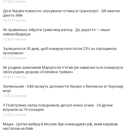
14:55,
4 серпня
Де в Україні повністю скасували готівку в транспорті . QR-квитки
дають збій
13:27,
4 серпня
Як правильно зібрати тривожну валізу . До укриття — лише
найнеобхідніше
12:33,
4 серпня
Залишилося 50 днів, щоб повернутися після СЗЧ за спрощеною
програмою
10:12,
4 серпня
Як родини захисників Маріуполя пʼятий рік намагаються повернути
своїх рідних додому.«Оленівка триває»
09:36,
4 серпня
Зеленський - ОАЕ можуть допомогти Україні з безпекою в Чорному
морі
13:47,
2 серпня
У Повітряних силах повідомили деталі нічної атаки . 24 дрони
влучили на 19 локаціях
12:43,
2 серпня
Медіа - Ціллю вибуху в Москві був командувач рф, який керував
наступом на Київ