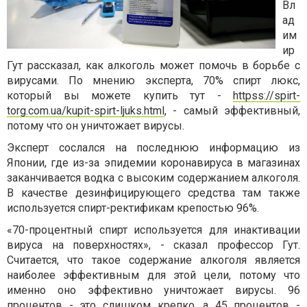
Вл
ад
им
ир
Гут рассказал, как алкоголь может помочь в борьбе с
вирусами. По мнению эксперта, 70% спирт люкс,
который вы можете купить тут -
httpss
://
spirt
-
torg
.
com
.
ua
/
kupit
-
spirt
-
ljuks
.
html
, - самый эффективный,
потому что он уничтожает вирусы.
Эксперт сослался на последнюю информацию из
Японии, где из-за эпидемии коронавируса в магазинах
заканчивается водка с высоким содержанием алкоголя.
В качестве дезинфицирующего средства там также
используется спирт-ректификам крепостью 96%.
«70-процентный спирт используется для инактивации
вируса на поверхностях», - сказал профессор Гут.
Считается, что такое содержание алкоголя является
наиболее эффективным для этой цели, потому что
именно оно эффективно уничтожает вирусы. 96
процентов - это слишком крепко, а 45 процентов -