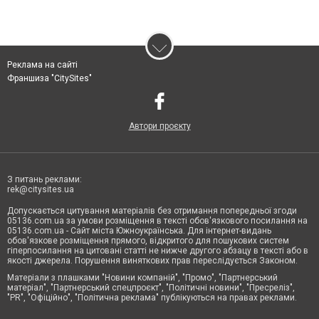
Реклама на сайті
Франшиза "CitySites"
Автори проєкту
З питань реклами:
rek@citysites.ua
Допускається цитування матеріалів без отримання попередньої згоди
05136.com.ua за умови розміщення в тексті обов'язкового посилання на
05136.com.ua - Сайт міста Южноукраїнська. Для інтернет-видань
обов'язкове розміщення прямого, відкритого для пошукових систем
гіперпосилання на цитовані статті не нижче другого абзацу в тексті або в
якості джерела. Порушення виняткових прав переслідується Законом.
Матеріали з плашками "Новини компаній", "Промо", "Партнерський
матеріал", "Партнерський спецпроєкт", "Політичні новини", "Пресреліз",
"PR", "Офіційно", "Політична реклама" публікуються на правах реклами.