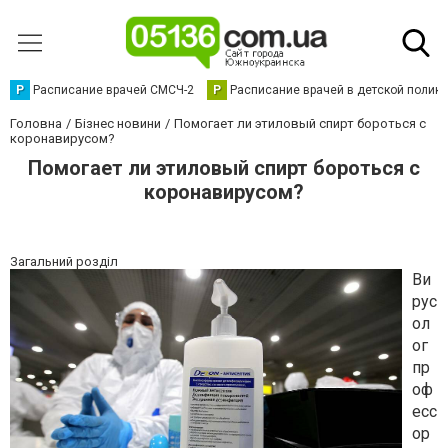
Р
Расписание врачей СМСЧ-2
Р
Расписание врачей в детской полик
Головна
Бізнес новини
Помогает ли этиловый спирт бороться с
коронавирусом?
Помогает ли этиловый спирт бороться с
коронавирусом?
Загальний розділ
Ви
рус
ол
ог
пр
оф
есс
ор