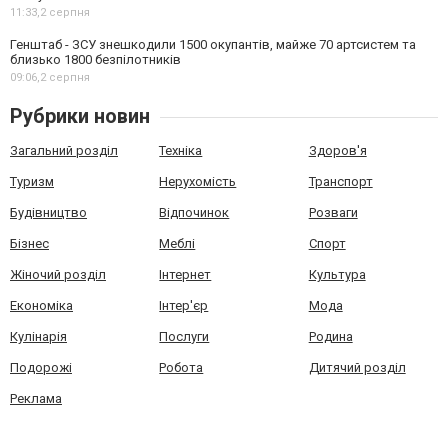
11:33,
2 серпня
Генштаб - ЗСУ знешкодили 1500 окупантів, майже 70 артсистем та
близько 1800 безпілотників
09:06,
2 серпня
Рубрики новин
Загальний розділ
Техніка
Здоров'я
Туризм
Нерухомість
Транспорт
Будівництво
Відпочинок
Розваги
Бізнес
Меблі
Спорт
Жіночий розділ
Інтернет
Культура
Економіка
Інтер'єр
Мода
Кулінарія
Послуги
Родина
Подорожі
Робота
Дитячий розділ
Реклама