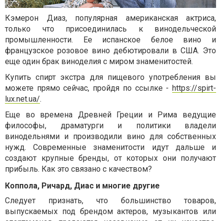
Кэмерон Диаз, популярная американская актриса,
только что присоединилась к винодельческой
промышленности. Ее испанское белое вино и
французское розовое вино дебютировали в США. Это
еще один брак виноделия с миром знаменитостей.
Купить спирт экстра
для пищевого употребления вы
можете прямо сейчас, пройдя по ссылке
-
https://spirt-
lux.net.ua/
.
Еще во времена Древней Греции и Рима ведущие
философы, драматурги и политики владели
винодельнями и производили вино для собственных
нужд. Современные знаменитости идут дальше и
создают крупные бренды, от которых они получают
прибыль. Как это связано с качеством?
Коппола, Ричард, Диас и многие другие
Следует признать, что большинство товаров,
выпускаемых под брендом актеров, музыкантов или