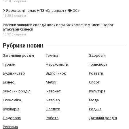
12:18,
6 серпня
У Ярославлі палає НПЗ «Славнєфть-ЯНОС»
11:20,
6 серпня
Росіяни знищили склади двох великих компаній у Києві . Ворог
атакував бізнеси
10:32,
6 серпня
Рубрики новин
Загальний розділ
Техніка
Здоров'я
Туризм
Нерухомість
Транспорт
Будівництво
Відпочинок
Розваги
Бізнес
Меблі
Спорт
Жіночий розділ
Інтернет
Культура
Економіка
Інтер'єр
Мода
Кулінарія
Послуги
Родина
Подорожі
Робота
Дитячий розділ
Реклама