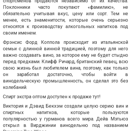
спортсменов продаются независимо от их качества.
Поклонники часто покупают «фамилию», не
обязательно учитывая вкус, цену или сорт. Тем не
менее, есть знаменитости, которые очень серьезно
относятся к производству алкогольных напитков под
своим именем.
Фрэнсис Форд Коппола происходит из итальянской
семьи с длинной винной традицией, поэтому для него
важно создавать вино, за которое ему не будет стыдно
перед предками. Клифф Ричард, британский певец, всю
свою жизнь был любителем вина, поэтому, как только
он заработал достаточно, чтобы войти в
винодельческую промышленность, он сделал это без
колебаний.
Спирт экстра
оптом доступен к продаже тут!
Виктория и Дэвид Бекхэм создали целую серию вин и
спиртных напитков, которые пользуются
популярностью у гурманов всего мира. Дейв Мэтьюз
открыл в Вирджинии винодельню под названием