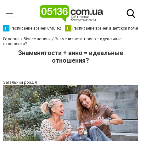
Р
Расписание врачей СМСЧ-2
Р
Расписание врачей в детской полик
Головна
Бізнес новини
Знаменитости + вино = идеальные
отношения?
Знаменитости + вино = идеальные
отношения?
Загальний розділ