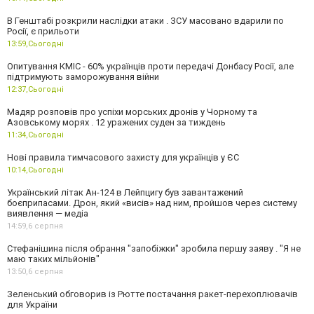
В Генштабі розкрили наслідки атаки . ЗСУ масовано вдарили по
Росії, є прильоти
13:59,
Сьогодні
Опитування КМІС - 60% українців проти передачі Донбасу Росії, але
підтримують заморожування війни
12:37,
Сьогодні
Мадяр розповів про успіхи морських дронів у Чорному та
Азовському морях . 12 уражених суден за тиждень
11:34,
Сьогодні
Нові правила тимчасового захисту для українців у ЄС
10:14,
Сьогодні
Український літак Ан-124 в Лейпцигу був завантажений
боєприпасами. Дрон, який «висів» над ним, пройшов через систему
виявлення — медіа
14:59,
6 серпня
Стефанішина після обрання "запобіжки" зробила першу заяву . "Я не
маю таких мільйонів"
13:50,
6 серпня
Зеленський обговорив із Рютте постачання ракет-перехоплювачів
для України