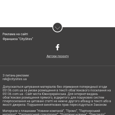
Реклама на сайті
Франшиза "CitySites"
Автори проєкту
З питань реклами:
rek@citysites.ua
Допускається цитування матеріалів без отримання попередньої згоди
05136.com.ua за умови розміщення в тексті обов'язкового посилання на
05136.com.ua - Сайт міста Южноукраїнська. Для інтернет-видань
обов'язкове розміщення прямого, відкритого для пошукових систем
гіперпосилання на цитовані статті не нижче другого абзацу в тексті або в
якості джерела. Порушення виняткових прав переслідується Законом.
Матеріали з плашками "Новини компаній", "Промо", "Партнерський
матеріал", "Партнерський спецпроєкт", "Політичні новини", "Пресреліз",