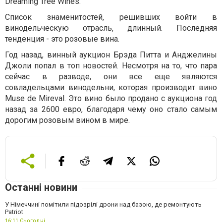
Dreaming Tree Wines.
Список знаменитостей, решивших войти в
винодельческую отрасль, длинный. Последняя
тенденция - это розовые вина.
Год назад, винный аукцион Брэда Питта и Анджелины
Джоли попал в топ новостей. Несмотря на то, что пара
сейчас в разводе, они все еще являются
совладельцами винодельни, которая производит вино
Muse de Mireval. Это вино было продано с аукциона год
назад за 2600 евро, благодаря чему оно стало самым
дорогим розовым вином в мире.
Останні новини
У Німеччині помітили підозрілі дрони над базою, де ремонтують
Patriot
16:11,
Сьогодні