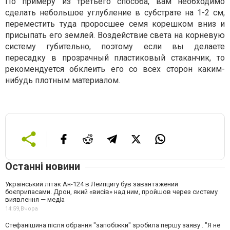
По примеру из третьего способа, вам необходимо
сделать небольшое углубление в субстрате на 1-2 см,
переместить туда проросшее семя корешком вниз и
присыпать его землей. Воздействие света на корневую
систему губительно, поэтому если вы делаете
пересадку в прозрачный пластиковый стаканчик, то
рекомендуется обклеить его со всех сторон каким-
нибудь плотным материалом.
Останні новини
Український літак Ан-124 в Лейпцигу був завантажений
боєприпасами. Дрон, який «висів» над ним, пройшов через систему
виявлення — медіа
14:59,
Вчора
Стефанішина після обрання "запобіжки" зробила першу заяву . "Я не