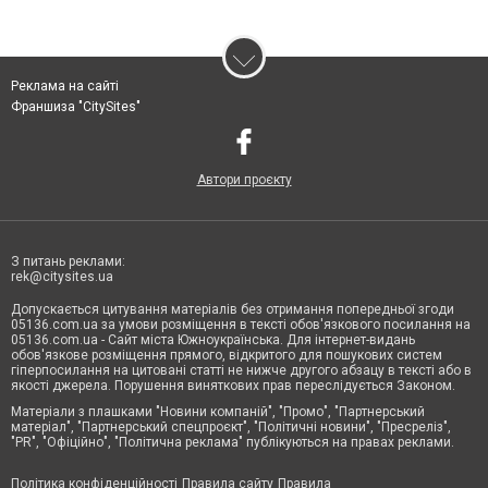
Реклама на сайті
Франшиза "CitySites"
Автори проєкту
З питань реклами:
rek@citysites.ua
Допускається цитування матеріалів без отримання попередньої згоди
05136.com.ua за умови розміщення в тексті обов'язкового посилання на
05136.com.ua - Сайт міста Южноукраїнська. Для інтернет-видань
обов'язкове розміщення прямого, відкритого для пошукових систем
гіперпосилання на цитовані статті не нижче другого абзацу в тексті або в
якості джерела. Порушення виняткових прав переслідується Законом.
Матеріали з плашками "Новини компаній", "Промо", "Партнерський
матеріал", "Партнерський спецпроєкт", "Політичні новини", "Пресреліз",
"PR", "Офіційно", "Політична реклама" публікуються на правах реклами.
Політика конфіденційності
Правила сайту
Правила