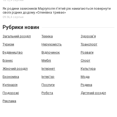
10:12,
4 серпня
Як родини захисників Маріуполя пʼятий рік намагаються повернути
своїх рідних додому.«Оленівка триває»
09:36,
4 серпня
Рубрики новин
Загальний розділ
Техніка
Здоров'я
Туризм
Нерухомість
Транспорт
Будівництво
Відпочинок
Розваги
Бізнес
Меблі
Спорт
Жіночий розділ
Інтернет
Культура
Економіка
Інтер'єр
Мода
Кулінарія
Послуги
Родина
Подорожі
Робота
Дитячий розділ
Реклама