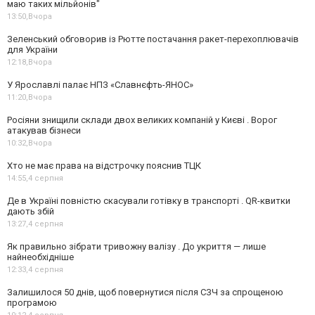
маю таких мільйонів"
13:50,
Вчора
Зеленський обговорив із Рютте постачання ракет-перехоплювачів
для України
12:18,
Вчора
У Ярославлі палає НПЗ «Славнєфть-ЯНОС»
11:20,
Вчора
Росіяни знищили склади двох великих компаній у Києві . Ворог
атакував бізнеси
10:32,
Вчора
Хто не має права на відстрочку пояснив ТЦК
14:55,
4 серпня
Де в Україні повністю скасували готівку в транспорті . QR-квитки
дають збій
13:27,
4 серпня
Як правильно зібрати тривожну валізу . До укриття — лише
найнеобхідніше
12:33,
4 серпня
Залишилося 50 днів, щоб повернутися після СЗЧ за спрощеною
програмою