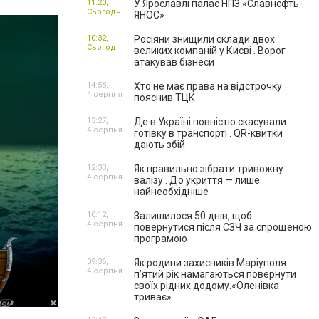
11:20,
У Ярославлі палає НПЗ «Славнєфть-
Сьогодні
ЯНОС»
10:32,
Росіяни знищили склади двох
Сьогодні
великих компаній у Києві . Ворог
атакував бізнеси
14:55,
Хто не має права на відстрочку
4 серпня
пояснив ТЦК
13:27,
Де в Україні повністю скасували
4 серпня
готівку в транспорті . QR-квитки
дають збій
12:33,
Як правильно зібрати тривожну
4 серпня
валізу . До укриття — лише
найнеобхідніше
10:12,
Залишилося 50 днів, щоб
4 серпня
повернутися після СЗЧ за спрощеною
програмою
09:36,
Як родини захисників Маріуполя
4 серпня
пʼятий рік намагаються повернути
своїх рідних додому.«Оленівка
триває»