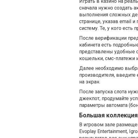
Играть в казино на реал
сначала нужно создать а
выполнения сложных дей
странице, указав email 
систему. Те, у кого есть
После верификации предс
кабинета есть подробны
представлены удобные с
кошельки, смс-платежи и
Далее необходимо выбрат
производителя, введите 
на экран.
После запуска слота ну
джекпот, продумайте ус
параметры автомата (бо
Большая коллекция
В игровом зале размеще
Evoplay Entertainment, Igr