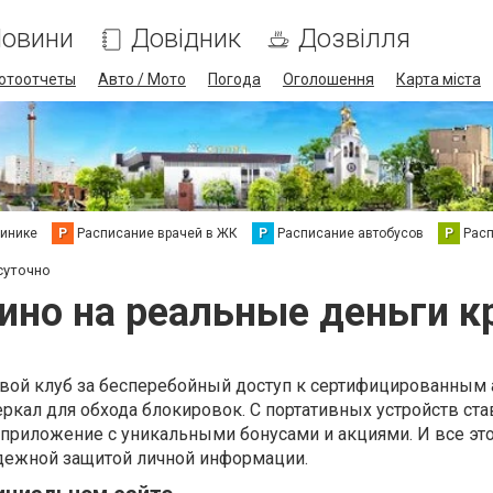
овини
Довідник
Дозвілля
отоотчеты
Авто / Мото
Погода
Оголошення
Карта міста
линике
Р
Расписание врачей в ЖК
Р
Расписание автобусов
Р
Рас
суточно
зино на реальные деньги к
ой клуб за бесперебойный доступ к сертифицированным
зеркал для обхода блокировок. С портативных устройств ст
приложение с уникальными бонусами и акциями. И все это
дежной защитой личной информации.