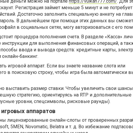
ьные деньги можно на портале
https://vulkan777.com/
. Для э
ккаунт. Регистрация займет меньше 5 минут и не потребует
ствий. Достаточно заполнить специальную анкету на глав
и пароль. В дальнейшем при помощи этих данных вы сможет
 профайл в социальных сетях, могу авторизоваться с его по
тоит процедура пополнения счета. В разделе «Касса» лич
е инструкции для выполнения финансовых операций, а так
пособы ввода и вывода средств: кредитные карты, элект
 онлайн-банкинг.
ь игровой аппарат. Если вы знаете название слота или
его в поисковую строку, чтобы игра была автоматически 
жно выставить размер ставки. Чтобы увеличить свои шанс
пешную стратегию, ориентируясь на RTP и дополнительные
нусные уровни, спецсимволы, рисковые раунды).
 игровых аппаратов
ны лицензированные онлайн-слоты от проверенных разра
osoft, 5MEN, Novomatic, Belatra и т. д. Во избежание подтасов