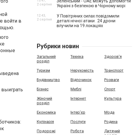
того
13:47,
Зеленський - ОАЕ можуть допомогти
2 серпня
Україні з безпекою в Чорному морі
ной
12:43,
У Повітряних силах повідомили
2 серпня
е войти в
деталі нічної атаки . 24 дрони
влучили на 19 локаціях
мощью.
ного
же
Рубрики новин
ронные
Загальний
Техніка
Здоров'я
розділ
Туризм
Нерухомість
Транспорт
выведена
Будівництво
Відпочинок
Розваги
Бізнес
Меблі
Спорт
ы выиграть
Жіночий
Інтернет
Культура
розділ
Економіка
Інтер'єр
Мода
ботчиков:
Кулінарія
Послуги
Родина
ок
Подорожі
Робота
Дитячий