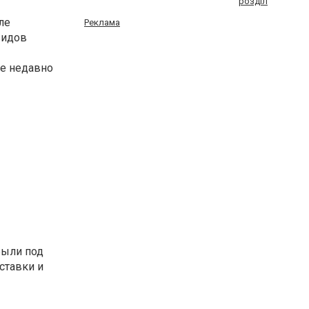
розділ
ле
Реклама
видов
ые недавно
были под
ставки и