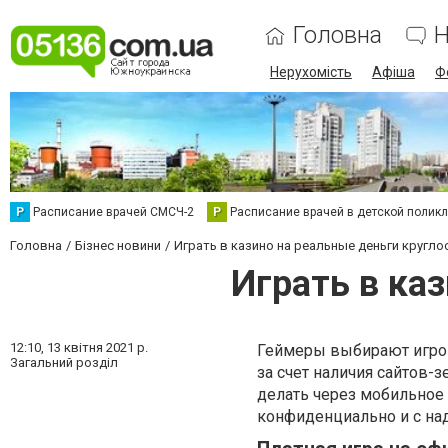
Головна
Н
Нерухомість
Афіша
Ф
Р
Расписание врачей СМСЧ-2
Р
Расписание врачей в детской полик
Головна
Бізнес новини
Играть в казино на реальные деньги кругло
Играть в ка
12:10,
13 квітня 2021 р.
Геймеры выбирают игров
Загальний розділ
за счет наличия сайтов-
делать через мобильное 
конфиденциально и с на