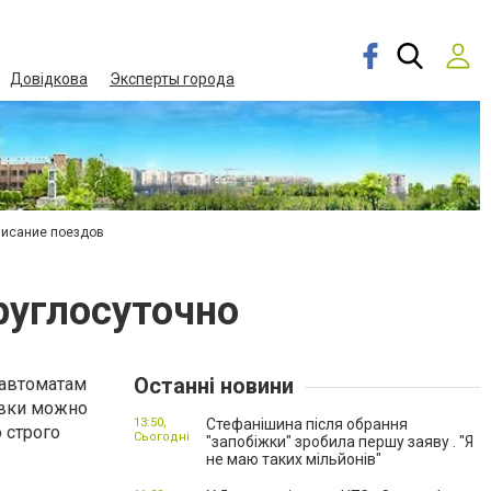
Довідкова
Эксперты города
писание поездов
руглосуточно
Останні новини
 автоматам
авки можно
13:50,
Стефанішина після обрання
 строго
Сьогодні
"запобіжки" зробила першу заяву . "Я
не маю таких мільйонів"