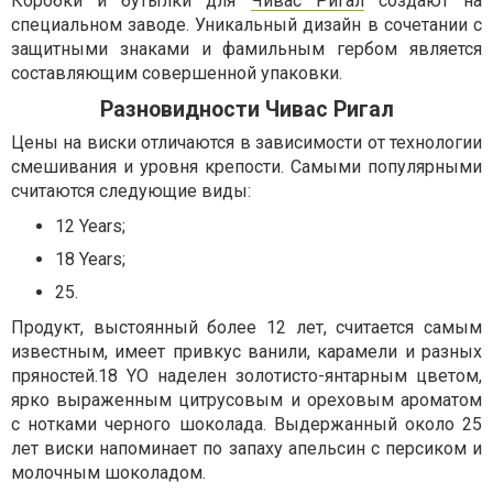
Коробки и бутылки для
Чивас Ригал
создают на
специальном заводе. Уникальный дизайн в сочетании с
защитными знаками и фамильным гербом является
составляющим совершенной упаковки.
Разновидности Чивас Ригал
Цены на виски отличаются в зависимости от технологии
смешивания и уровня крепости. Самыми популярными
считаются следующие виды:
12 Years;
18 Years;
25.
Продукт, выстоянный более 12 лет, считается самым
известным, имеет привкус ванили, карамели и разных
пряностей.18 YO наделен золотисто-янтарным цветом,
ярко выраженным цитрусовым и ореховым ароматом
с нотками черного шоколада. Выдержанный около 25
лет виски напоминает по запаху апельсин с персиком и
молочным шоколадом.