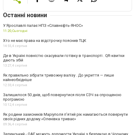
Останні новини
У Ярославлі палає НПЗ «Славнєфть-ЯНОС»
11:20,
Сьогодні
Хто не має права на відстрочку пояснив ТЦК
14:55,
4 серпня
Де в Україні повністю скасували готівку в транспорті . QR-квитки
дають збій
13:27,
4 серпня
Як правильно зібрати тривожну валізу . До укриття — лише
найнеобхідніше
12:33,
4 серпня
Залишилося 50 днів, щоб повернутися після СЗЧ за спрощеною
програмою
10:12,
4 серпня
Як родини захисників Маріуполя пʼятий рік намагаються повернути
своїх рідних додому.«Оленівка триває»
09:36,
4 серпня
Зеленський - ОАЕ можуть допомогти Україні з безпекою в Чорному