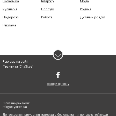
Економіка
Інтер'єр
Мода
Кулінарія
Послуги
Родина
Подорожі
Робота
Дитячий розділ
Реклама
Реклама на сайті
Франшиза "CitySites"
Автори проєкту
З питань реклами:
rek@citysites.ua
Допускається цитування матеріалів без отримання попередньої згоди