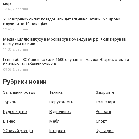
морі
13:47,
2 серпня
У Повітряних силах повідомили деталі нічної атаки . 24 дрони
влучили на 19 локаціях
12:43,
2 серпня
Медіа - Ціллю вибуху в Москві був командувач рф, який керував
наступом на Київ
11:33,
2 серпня
Генштаб - ЗСУ знешкодили 1500 окупантів, майже 70 артсистем та
близько 1800 безпілотників
09:06,
2 серпня
Рубрики новин
Загальний розділ
Техніка
Здоров'я
Туризм
Нерухомість
Транспорт
Будівництво
Відпочинок
Розваги
Бізнес
Меблі
Спорт
Жіночий розділ
Інтернет
Культура