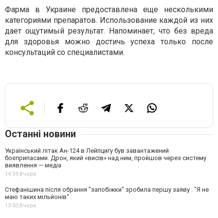
Фарма в Украине предоставлена еще несколькими
категориями препаратов. Использование каждой из них
дает ощутимый результат. Напоминает, что без вреда
для здоровья можно достичь успеха только после
консультаций со специалистами.
Останні новини
Український літак Ан-124 в Лейпцигу був завантажений
боєприпасами. Дрон, який «висів» над ним, пройшов через систему
виявлення — медіа
14:59,
Вчора
Стефанішина після обрання "запобіжки" зробила першу заяву . "Я не
маю таких мільйонів"
13:50,
Вчора