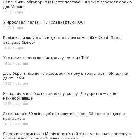
Зеленський обговорив із Рютте постачання ракет-перехоплювачів
для України
12:18,
Вчора
У Ярославлі палає НПЗ «Славнєфть-ЯНОС»
11:20,
Вчора
Росіяни знищили склади двох великих компаній у Києві . Ворог
атакував бізнеси
10:32,
Вчора
Хто не має права на відстрочку пояснив ТЦК
14:55,
4 серпня
Де в Україні повністю скасували готівку в транспорті . QR-квитки
дають збій
13:27,
4 серпня
Як правильно зібрати тривожну валізу . До укриття — лише
найнеобхідніше
12:33,
4 серпня
Залишилося 50 днів, щоб повернутися після СЗЧ за спрощеною
програмою
10:12,
4 серпня
Як родини захисників Маріуполя пʼятий рік намагаються повернути
своїх рідних додому.«Оленівка триває»