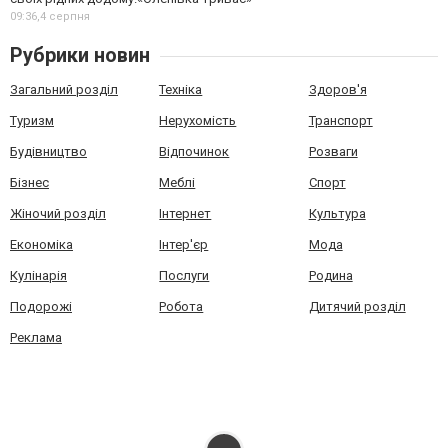
09:36,
4 серпня
Рубрики новин
Загальний розділ
Техніка
Здоров'я
Туризм
Нерухомість
Транспорт
Будівництво
Відпочинок
Розваги
Бізнес
Меблі
Спорт
Жіночий розділ
Інтернет
Культура
Економіка
Інтер'єр
Мода
Кулінарія
Послуги
Родина
Подорожі
Робота
Дитячий розділ
Реклама