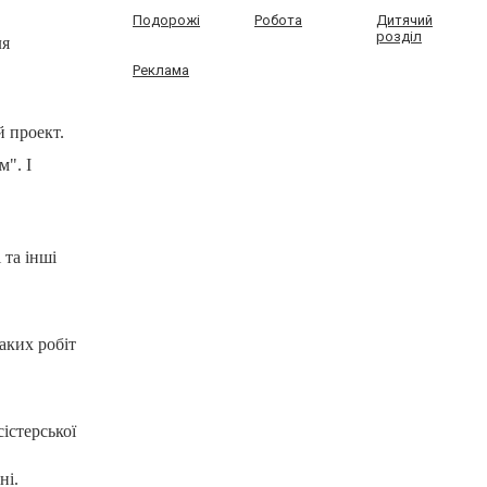
Подорожі
Робота
Дитячий
розділ
ля
Реклама
й проект.
м". І
 та інші
аких робіт
істерської
ні.