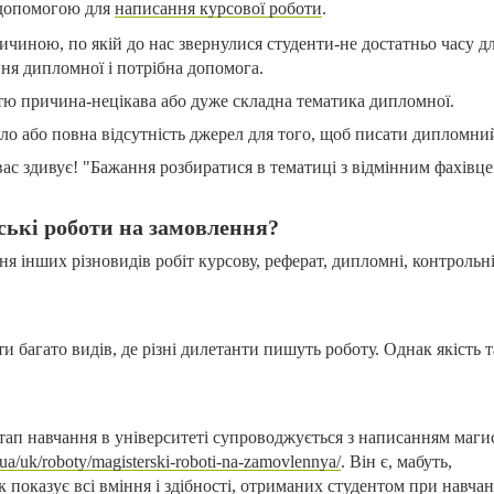
а допомогою для
написання курсової роботи
.
иною, по якій до нас звернулися студенти-не достатньо часу д
ня дипломної і потрібна допомога.
стю причина-нецікава або дуже складна тематика дипломної.
сло або повна відсутність джерел для того, щоб писати дипломни
вас здивує! "Бажання розбиратися в тематиці з відмінним фахівце
ські роботи на замовлення?
я інших різновидів робіт курсову, реферат, дипломні, контрольні
и багато видів, де різні дилетанти пишуть роботу. Однак якість т
тап навчання в університеті супроводжується з написанням магис
ua/uk/roboty/magisterski-roboti-na-zamovlennya/
. Він є, мабуть,
 показує всі вміння і здібності, отриманих студентом при навчан