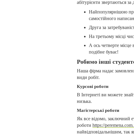
абітурієнти звертаються з
Найпопулярнішою прич
самостійного написан
Друга за затребувані
На третьому місці чи
А ось четверте місце 
подібне буває!
Робимо інші студент
Наша фірма надає замовленн
види робіт.
Курсові роботи
В Інтернеті ви можете знайт
низька.
Магістерські роботи
Як все відомо, заключний е
роботи
https://peremena.com.
найвідповідальнішим, так як