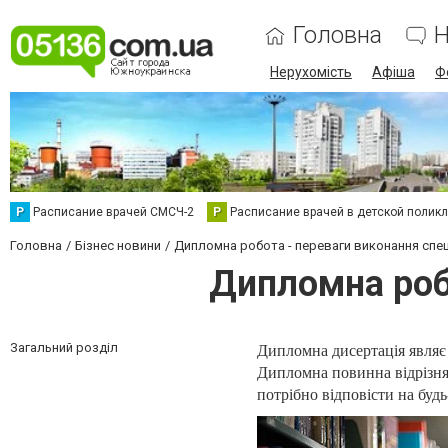
Головна
Н
Нерухомість
Афіша
Ф
Р
Расписание врачей СМСЧ-2
Р
Расписание врачей в детской полик
Головна
Бізнес новини
Дипломна робота - переваги виконання спец
Дипломна роб
Загальний розділ
Дипломна дисертація являє 
Дипломна повинна відрізня
потрібно відповісти на будь