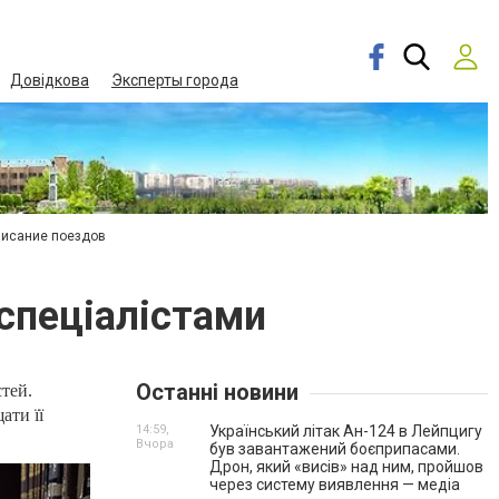
Довідкова
Эксперты города
писание поездов
спеціалістами
Останні новини
стей.
ати її
14:59,
Український літак Ан-124 в Лейпцигу
Вчора
був завантажений боєприпасами.
Дрон, який «висів» над ним, пройшов
через систему виявлення — медіа