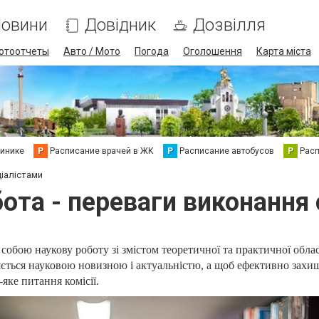
овини
Довідник
Дозвілля
отоотчеты
Авто / Мото
Погода
Оголошення
Карта міста
линике
Р
Расписание врачей в ЖК
Р
Расписание автобусов
Р
Рас
іалістами
ота - переваги виконання 
собою наукову роботу зі змістом теоретичної та практичної обла
ється науковою новизною і актуальністю, а щоб ефективно захищ
-яке питання комісії.