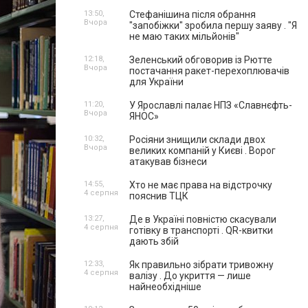
13:50,
Стефанішина після обрання
Вчора
"запобіжки" зробила першу заяву . "Я
не маю таких мільйонів"
12:18,
Зеленський обговорив із Рютте
Вчора
постачання ракет-перехоплювачів
для України
11:20,
У Ярославлі палає НПЗ «Славнєфть-
Вчора
ЯНОС»
10:32,
Росіяни знищили склади двох
Вчора
великих компаній у Києві . Ворог
атакував бізнеси
14:55,
Хто не має права на відстрочку
4 серпня
пояснив ТЦК
13:27,
Де в Україні повністю скасували
4 серпня
готівку в транспорті . QR-квитки
дають збій
12:33,
Як правильно зібрати тривожну
4 серпня
валізу . До укриття — лише
найнеобхідніше