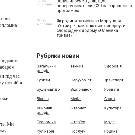
10:12,
Залишилося 50 днів, щоб
4 серпня
повернутися після СЗЧ за спрощеною
програмою
то ви
09:36,
Як родини захисників Маріуполя
4 серпня
Дипломна
пʼятий рік намагаються повернути
своїх рідних додому.«Оленівка
триває»
Рубрики новин
 відмінні
Загальний
Техніка
Здоров'я
забаром.
розділ
и під час
Туризм
Нерухомість
Транспорт
му потрібно
Будівництво
Відпочинок
Розваги
може
Бізнес
Меблі
Спорт
Жіночий
Інтернет
Культура
розділ
Економіка
Інтер'єр
Мода
ють. Ми
ому
Кулінарія
Послуги
Родина