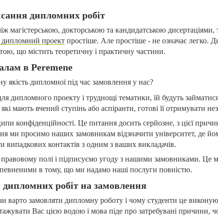
исання дипломних робіт
іж магістерською, докторською та кандидатською дисертаціями, 
 дипломний проект
простіше. Але простіше - не означає легко. 
тою, що містить теоретичну і практичну частини.
алам в Peremene
у якість дипломної під час замовлення у нас?
ля дипломного проекту і труднощі тематики, їй будуть займатися
які мають вчений ступінь або аспіранти, готові її отримувати не
пи конфіденційності. Це питання досить серйозне, з цієї причин
я ми просимо наших замовникам відзначити університет, де йо
и випадкових контактів з одним з ваших викладачів.
правовому полі і підписуємо угоду з нашими замовниками. Це 
певненими в тому, що ми надамо наші послуги повністю.
 дипломних робіт на замовлення
 чи варто замовляти дипломну роботу і чому студенти це викону
ажувати Вас цією водою і мова піде про затребувані причини, ч