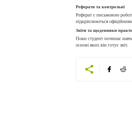
Реферати та контрольні
Реферат є письмовою робото
підкріплюються офіційним
Звіти та щоденники практ
Поки студент починає навча
основі яких він готує звіт.