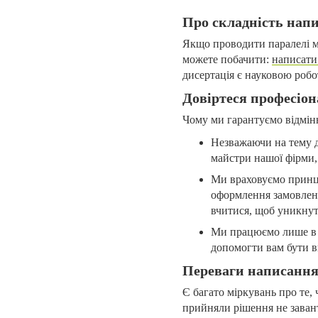
Про складність нап
Якщо проводити паралелі м
можете побачити:
написати
дисертація є науковою робо
Довіртеся професіон
Чому ми гарантуємо відмінн
Незважаючи на тему д
майстри нашої фірми, 
Ми враховуємо принци
оформлення замовленн
вчитися, щоб уникнут
Ми працюємо лише в 
допомогти вам бути в
Переваги написання
Є багато міркувань про те,
прийняли рішення не завант