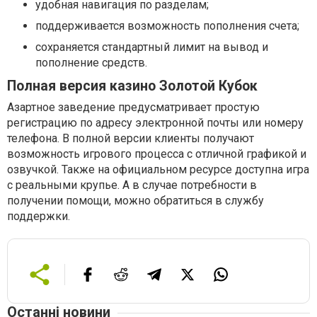
удобная навигация по разделам;
поддерживается возможность пополнения счета;
сохраняется стандартный лимит на вывод и
пополнение средств.
Полная версия казино Золотой Кубок
Азартное заведение предусматривает простую
регистрацию по адресу электронной почты или номеру
телефона. В полной версии клиенты получают
возможность игрового процесса с отличной графикой и
озвучкой. Также на официальном ресурсе доступна игра
с реальными крупье. А в случае потребности в
получении помощи, можно обратиться в службу
поддержки.
Останні новини