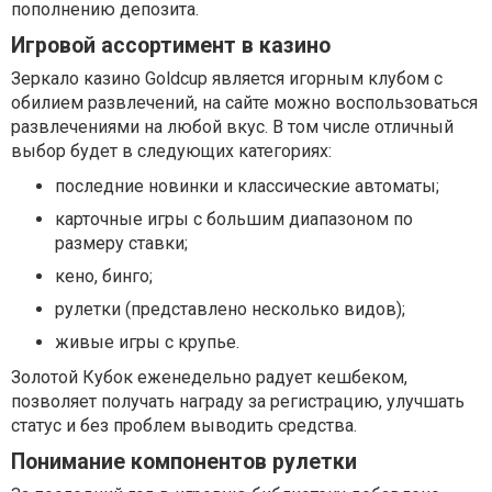
пополнению депозита.
Игровой ассортимент в казино
Зеркало казино Goldcup является игорным клубом с
обилием развлечений, на сайте можно воспользоваться
развлечениями на любой вкус. В том числе отличный
выбор будет в следующих категориях:
последние новинки и классические автоматы;
карточные игры с большим диапазоном по
размеру ставки;
кено, бинго;
рулетки (представлено несколько видов);
живые игры с крупье.
Золотой Кубок еженедельно радует кешбеком,
позволяет получать награду за регистрацию, улучшать
статус и без проблем выводить средства.
Понимание компонентов рулетки