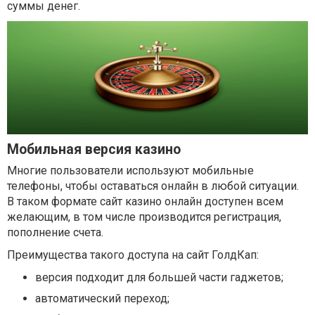
суммы денег.
Мобильная версия казино
Многие пользователи используют мобильные
телефоны, чтобы оставаться онлайн в любой ситуации.
В таком формате сайт казино онлайн доступен всем
желающим, в том числе производится регистрация,
пополнение счета.
Преимущества такого доступа на сайт ГолдКап:
версия подходит для большей части гаджетов;
автоматический переход;