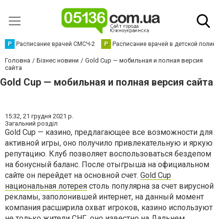
Р
Расписание врачей СМСЧ-2
Р
Расписание врачей в детской полик
Головна
Бізнес новини
Gold Cup — мобильная и полная версия
сайта
Gold Cup — мобильная и полная версия сайта
15:32,
21 грудня 2021 р.
Загальний розділ
Gold Cup — казино, предлагающее все возможности для
активной игры, оно получило привлекательную и яркую
репутацию. Клуб позволяет воспользоваться бездепом
на бонусный баланс. После отыгрыша на официальном
сайте он перейдет на основной счет.
Gold Cup
национальная лотерея
столь популярна за счет вирусной
рекламы, заполонившей интернет, на данный момент
компания расширила охват игроков, казино используют
не только жители СНГ, оно известно на Дальнем