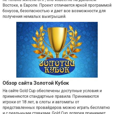
Востоке, в Европе. Проект отличается яркой программой
бонусов, безопасностью и дает все возможности для
получения немалых выигрышей.
Обзор сайта Золотой Кубок
На сайте Gold Cup обеспечены доступные условия и
применяются стандартные правила. Принимаются
игроки от 18 лет, в слоты и автоматы от
представленных провайдеров можно играть бесплатно
и с реальными ставками. Gold Cup лотерея принимает