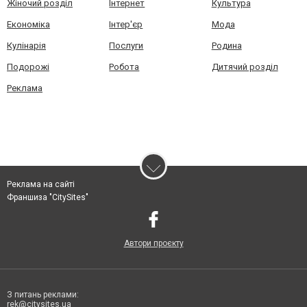
Жіночий розділ
Інтернет
Культура
Економіка
Інтер'єр
Мода
Кулінарія
Послуги
Родина
Подорожі
Робота
Дитячий розділ
Реклама
Реклама на сайті
Франшиза "CitySites"
Автори проєкту
З питань реклами:
rek@citysites.ua