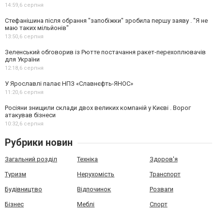
14:59,
6 серпня
Стефанішина після обрання "запобіжки" зробила першу заяву . "Я не
маю таких мільйонів"
13:50,
6 серпня
Зеленський обговорив із Рютте постачання ракет-перехоплювачів
для України
12:18,
6 серпня
У Ярославлі палає НПЗ «Славнєфть-ЯНОС»
11:20,
6 серпня
Росіяни знищили склади двох великих компаній у Києві . Ворог
атакував бізнеси
10:32,
6 серпня
Рубрики новин
Загальний розділ
Техніка
Здоров'я
Туризм
Нерухомість
Транспорт
Будівництво
Відпочинок
Розваги
Бізнес
Меблі
Спорт