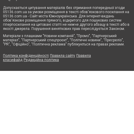
Допускається цитування матеріалів без отримання попередньої згоди
05136.com.ua за умови розміщення в тексті обов'язкового посилання на
05136.com.ua - Сайт міста Южноукраїнська. Для інтернет-видань
обов'язкове розміщення прямого, відкритого для пошукових систем
гіперпосилання на цитовані статті не нижче другого абзацу в тексті або в
якості джерела. Порушення виняткових прав переслідується Законом.
Матеріали з плашками "Новини компаній", "Промо", "Партнерський
матеріал", "Партнерський спецпроєкт", "Політичні новини", "Пресреліз",
"PR", "Офіційно", "Політична реклама" публікуються на правах реклами.
Політика конфіденційності
Правила сайту
Правила
класифайд
Редакційна політика