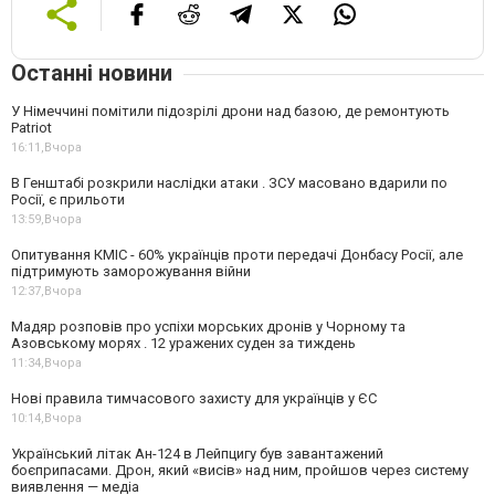
Останні новини
У Німеччині помітили підозрілі дрони над базою, де ремонтують
Patriot
16:11,
Вчора
В Генштабі розкрили наслідки атаки . ЗСУ масовано вдарили по
Росії, є прильоти
13:59,
Вчора
Опитування КМІС - 60% українців проти передачі Донбасу Росії, але
підтримують заморожування війни
12:37,
Вчора
Мадяр розповів про успіхи морських дронів у Чорному та
Азовському морях . 12 уражених суден за тиждень
11:34,
Вчора
Нові правила тимчасового захисту для українців у ЄС
10:14,
Вчора
Український літак Ан-124 в Лейпцигу був завантажений
боєприпасами. Дрон, який «висів» над ним, пройшов через систему
виявлення — медіа