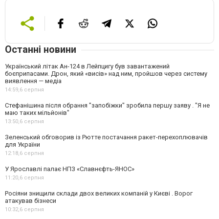
Останні новини
Український літак Ан-124 в Лейпцигу був завантажений
боєприпасами. Дрон, який «висів» над ним, пройшов через систему
виявлення — медіа
14:59,
6 серпня
Стефанішина після обрання "запобіжки" зробила першу заяву . "Я не
маю таких мільйонів"
13:50,
6 серпня
Зеленський обговорив із Рютте постачання ракет-перехоплювачів
для України
12:18,
6 серпня
У Ярославлі палає НПЗ «Славнєфть-ЯНОС»
11:20,
6 серпня
Росіяни знищили склади двох великих компаній у Києві . Ворог
атакував бізнеси
10:32,
6 серпня