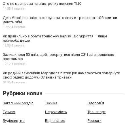
Хто не має права на відстрочку пояснив ТЦК
14:55,
4 серпня
Де в Україні повністю скасували готівку в транспорті . QR-квитки
дають збій
13:27,
4 серпня
Як правильно зібрати тривожну валізу . До укриття — лише
найнеобхідніше
12:33,
4 серпня
Залишилося 50 днів, щоб повернутися після СЗЧ за спрощеною
програмою
10:12,
4 серпня
Як родини захисників Маріуполя пʼятий рік намагаються повернути
своїх рідних додому.«Оленівка триває»
09:36,
4 серпня
Рубрики новин
Загальний розділ
Техніка
Здоров'я
Туризм
Нерухомість
Транспорт
Будівництво
Відпочинок
Розваги