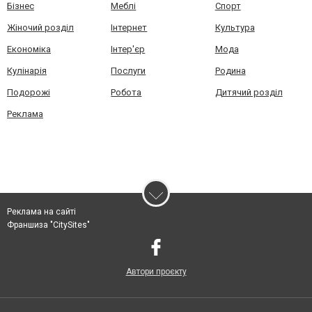
Бізнес
Меблі
Спорт
Жіночий розділ
Інтернет
Культура
Економіка
Інтер'єр
Мода
Кулінарія
Послуги
Родина
Подорожі
Робота
Дитячий розділ
Реклама
Реклама на сайті
Франшиза "CitySites"
Автори проєкту