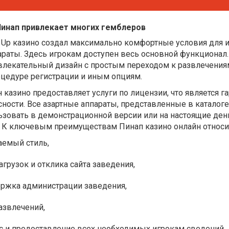
Пинап привлекает многих гемблеров
 Up казино создал максимально комфортные условия для 
араты. Здесь игрокам доступен весь основной функционал
влекательный дизайн с простым переходом к развлечения
цедуре регистрации и иным опциям.
 казино предоставляет услуги по лицензии, что является г
ности. Все азартные аппараты, представленные в каталоге
ьзовать в демонстрационной версии или на настоящие ден
К ключевым преимуществам Пинап казино онлайн относит
аемый стиль,
агрузок и отклика сайта заведения,
ржка администрации заведения,
звлечений,
с и предоставление всех необходимых игрокам сведений.