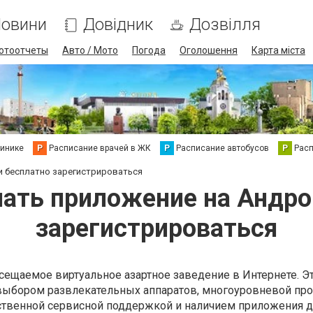
овини
Довідник
Дозвілля
отоотчеты
Авто / Мото
Погода
Оголошення
Карта міста
линике
Р
Расписание врачей в ЖК
Р
Расписание автобусов
Р
Рас
 и бесплатно зарегистрироваться
ачать приложение на Андро
зарегистрироваться
сещаемое виртуальное азартное заведение в Интернете. Э
выбором развлекательных аппаратов, многоуровневой пр
ственной сервисной поддержкой и наличием приложения д