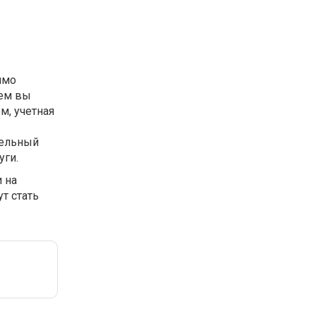
имо
тем вы
м, учетная
тельный
уги.
 на
т стать