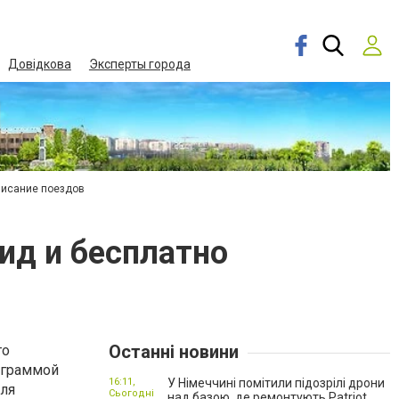
Довідкова
Эксперты города
писание поездов
ид и бесплатно
Останні новини
то
ограммой
16:11,
У Німеччині помітили підозрілі дрони
ля
Сьогодні
над базою, де ремонтують Patriot