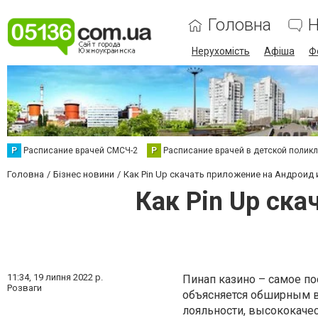
Головна
Н
Нерухомість
Афіша
Ф
Р
Расписание врачей СМСЧ-2
Р
Расписание врачей в детской полик
Головна
Бізнес новини
Как Pin Up скачать приложение на Андроид
Как Pin Up ск
11:34,
19 липня 2022 р.
Пинап казино – самое по
Розваги
объясняется обширным 
лояльности, высококаче