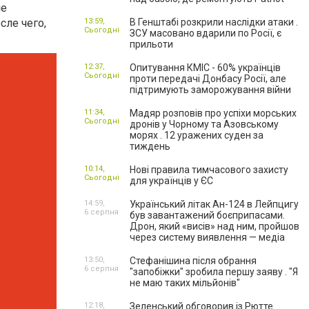
ле
сле чего,
13:59,
В Генштабі розкрили наслідки атаки .
Сьогодні
ЗСУ масовано вдарили по Росії, є
прильоти
12:37,
Опитування КМІС - 60% українців
Сьогодні
проти передачі Донбасу Росії, але
підтримують заморожування війни
11:34,
Мадяр розповів про успіхи морських
Сьогодні
дронів у Чорному та Азовському
морях . 12 уражених суден за
тиждень
10:14,
Нові правила тимчасового захисту
Сьогодні
для українців у ЄС
14:59,
Український літак Ан-124 в Лейпцигу
6 серпня
був завантажений боєприпасами.
Дрон, який «висів» над ним, пройшов
через систему виявлення — медіа
13:50,
Стефанішина після обрання
6 серпня
"запобіжки" зробила першу заяву . "Я
не маю таких мільйонів"
12:18,
Зеленський обговорив із Рютте