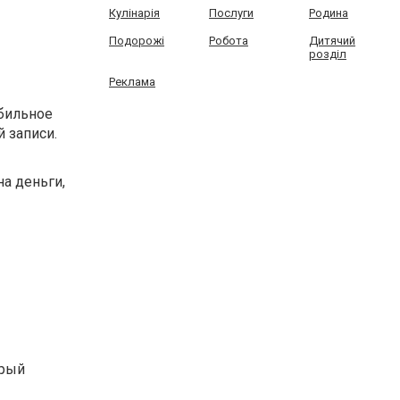
Кулінарія
Послуги
Родина
Подорожі
Робота
Дитячий
розділ
Реклама
обильное
 записи.
на деньги,
орый