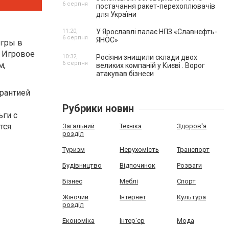
6 серпня
постачання ракет-перехоплювачів
для України
11:20,
У Ярославлі палає НПЗ «Славнєфть-
6 серпня
ЯНОС»
игры в
. Игровое
10:32,
Росіяни знищили склади двох
6 серпня
м,
великих компаній у Києві . Ворог
атакував бізнеси
арантией
Рубрики новин
ьги с
ся:
Загальний
Техніка
Здоров'я
розділ
Туризм
Нерухомість
Транспорт
Будівництво
Відпочинок
Розваги
Бізнес
Меблі
Спорт
Жіночий
Інтернет
Культура
розділ
Економіка
Інтер'єр
Мода